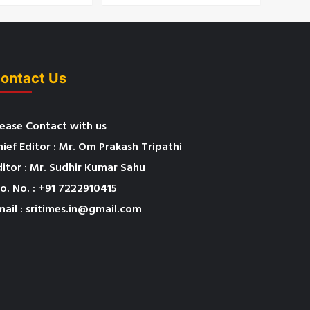
ontact Us
lease Contact with us
hief Editor : Mr. Om Prakash Tripathi
ditor : Mr. Sudhir Kumar Sahu
o. No. : +91 7222910415
mail : sritimes.in@gmail.com