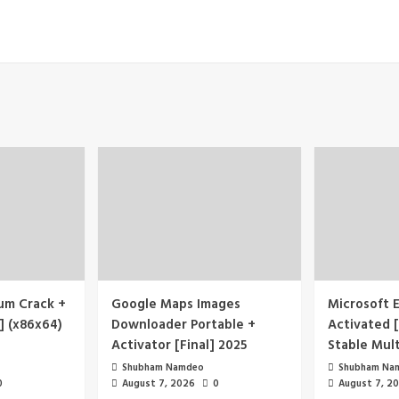
um Crack +
Google Maps Images
Microsoft E
] (x86x64)
Downloader Portable +
Activated [
Activator [Final] 2025
Stable Mult
Shubham Namdeo
Shubham Na
0
August 7, 2026
0
August 7, 2