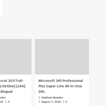
xcel 2021 Full-
Microsoft 365 Professional
Lifetime] [x64]
Plus Super-Lite All-In-One
ilingual
DDL
mdeo
Shubham Namdeo
026
0
August 7, 2026
0