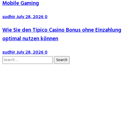
Mobile Gaming
sudhir
July 28, 2026
0
Wie Sie den Tipico Casino Bonus ohne Einzahlung
optimal nutzen können
sudhir
July 28, 2026
0
Search
for: