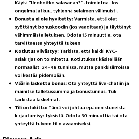
Käytä “Unohditko salasanan?” -toimintoa. Jos
ongelma jatkuu, tyhjennä selaimen välimuisti.
Bonusta ei ole hyvitetty:
Varmista, että olet
syöttänyt bonuskoodin (jos vaaditaan) ja täyttänyt
vähimmäistalletuksen. Odota 15 minuuttia, ota
tarvittaessa yhteyttä tukeen.
Kotiutus viivästyy:
Tarkista, että kaikki KYC-
asiakirjat on toimitettu. Kotiutukset käsitellään
normaalisti 24–48 tunnissa, mutta pankkisiirroissa
voi kestää pidempään.
Väärin laskettu bonus:
Ota yhteyttä live-chatiin ja
mainitse talletussumma ja bonustunnus. Tuki
tarkistaa laskelmat.
Tili on lukittu:
Tämä voi johtua epäonnistuneista
kirjautumisyrityksistä. Odota 30 minuuttia tai ota
yhteyttä tukeen tilin avaamiseksi.