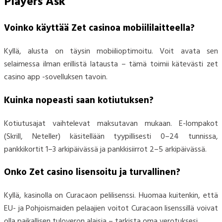
Players Ask
Voinko käyttää Zet casinoa mobiililaitteella?
Kyllä, alusta on täysin mobiilioptimoitu. Voit avata sen
selaimessa ilman erillistä latausta – tämä toimii kätevästi zet
casino app -sovelluksen tavoin.
Kuinka nopeasti saan kotiutuksen?
Kotiutusajat vaihtelevat maksutavan mukaan. E-lompakot
(Skrill, Neteller) käsitellään tyypillisesti 0–24 tunnissa,
pankkikortit 1–3 arkipäivässä ja pankkisiirrot 2–5 arkipäivässä.
Onko Zet casino lisensoitu ja turvallinen?
Kyllä, kasinolla on Curacaon pelilisenssi. Huomaa kuitenkin, että
EU- ja Pohjoismaiden pelaajien voitot Curacaon lisenssillä voivat
olla paikallisen tuloveron alaisia – tarkista oma verotuksesi.