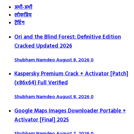
अभी-अभी
लोकप्रिय
ट्रेंडिंग
Ori and the Blind Forest: Definitive Edition
Cracked Updated 2026
Shubham Namdeo
August 8, 2026
0
Kaspersky Premium Crack + Activator [Patch]
(x86x64) Full Verified
Shubham Namdeo
August 8, 2026
0
Google Maps Images Downloader Portable +
Activator [Final] 2025
Shubham Namdeo
August 7, 2026
0