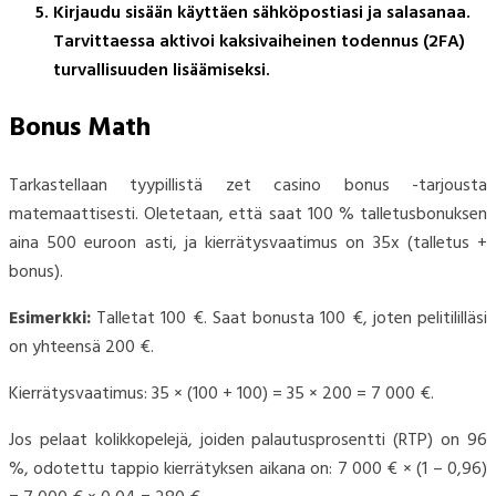
Kirjaudu sisään käyttäen sähköpostiasi ja salasanaa.
Tarvittaessa aktivoi kaksivaiheinen todennus (2FA)
turvallisuuden lisäämiseksi.
Bonus Math
Tarkastellaan tyypillistä zet casino bonus -tarjousta
matemaattisesti. Oletetaan, että saat 100 % talletusbonuksen
aina 500 euroon asti, ja kierrätysvaatimus on 35x (talletus +
bonus).
Esimerkki:
Talletat 100 €. Saat bonusta 100 €, joten pelitililläsi
on yhteensä 200 €.
Kierrätysvaatimus: 35 × (100 + 100) = 35 × 200 = 7 000 €.
Jos pelaat kolikkopelejä, joiden palautusprosentti (RTP) on 96
%, odotettu tappio kierrätyksen aikana on: 7 000 € × (1 – 0,96)