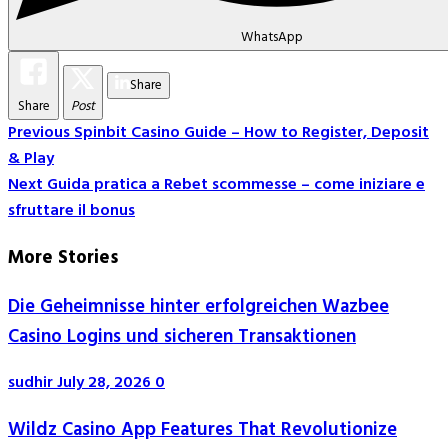
WhatsApp
Share
Share
Post
Post
Previous
Spinbit Casino Guide – How to Register, Deposit
& Play
Navigation
Next
Guida pratica a Rebet scommesse – come iniziare e
sfruttare il bonus
More Stories
Die Geheimnisse hinter erfolgreichen Wazbee
Casino Logins und sicheren Transaktionen
sudhir
July 28, 2026
0
Wildz Casino App Features That Revolutionize