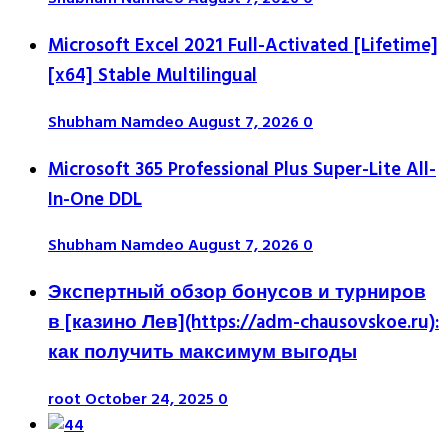
Microsoft Excel 2021 Full-Activated [Lifetime]
[x64] Stable Multilingual
Shubham Namdeo
August 7, 2026
0
Microsoft 365 Professional Plus Super-Lite All-
In-One DDL
Shubham Namdeo
August 7, 2026
0
Экспертный обзор бонусов и турниров
в [казино Лев](https://adm-chausovskoe.ru):
как получить максимум выгоды
root
October 24, 2025
0