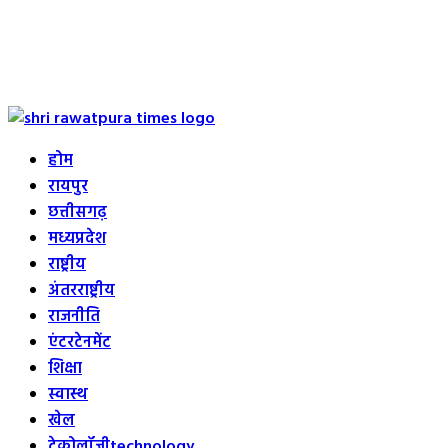
Primary
Menu
होम
रायपुर
छत्तीसगढ़
मध्यप्रदेश
राष्ट्रीय
अंतरराष्ट्रीय
राजनीति
एंटरटेनमेंट
शिक्षा
स्वास्थ
खेल
टेक्नोलॉजी
technology