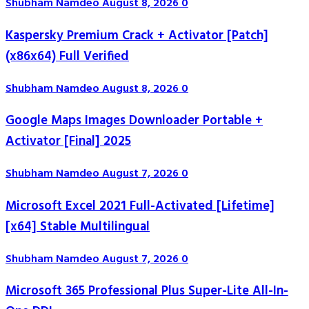
Shubham Namdeo
August 8, 2026
0
Kaspersky Premium Crack + Activator [Patch]
(x86x64) Full Verified
Shubham Namdeo
August 8, 2026
0
Google Maps Images Downloader Portable +
Activator [Final] 2025
Shubham Namdeo
August 7, 2026
0
Microsoft Excel 2021 Full-Activated [Lifetime]
[x64] Stable Multilingual
Shubham Namdeo
August 7, 2026
0
Microsoft 365 Professional Plus Super-Lite All-In-