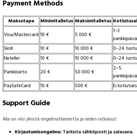
Payment Methods
Maksutapa
Minimitalletus
Maksimitalletus
Kotiutusa
1–3
Visa/Mastercard
10 €
5 000 €
pankkipäiv
Skrill
10 €
10 000 €
0–24 tunti
Neteller
10 €
10 000 €
0–24 tunti
2–5
Pankkisiirto
20 €
50 000 €
pankkipäiv
PaySafeCard
10 €
500 €
Ei kotiutuks
Support Guide
Alla on viisi yleistä ongelmatilannetta ja niiden ratkaisut:
Kirjautumisongelma:
Tarkista sähköposti ja salasana.