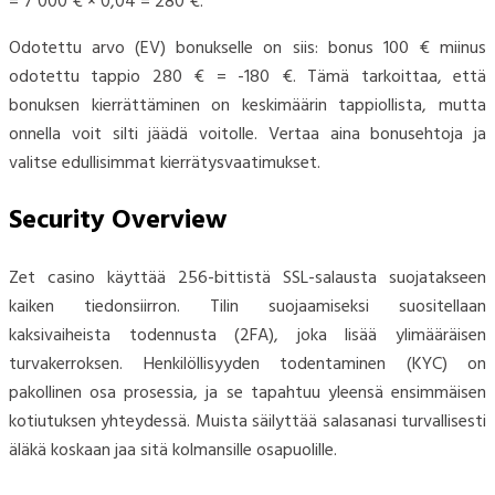
= 7 000 € × 0,04 = 280 €.
Odotettu arvo (EV) bonukselle on siis: bonus 100 € miinus
odotettu tappio 280 € = -180 €. Tämä tarkoittaa, että
bonuksen kierrättäminen on keskimäärin tappiollista, mutta
onnella voit silti jäädä voitolle. Vertaa aina bonusehtoja ja
valitse edullisimmat kierrätysvaatimukset.
Security Overview
Zet casino käyttää 256-bittistä SSL-salausta suojatakseen
kaiken tiedonsiirron. Tilin suojaamiseksi suositellaan
kaksivaiheista todennusta (2FA), joka lisää ylimääräisen
turvakerroksen. Henkilöllisyyden todentaminen (KYC) on
pakollinen osa prosessia, ja se tapahtuu yleensä ensimmäisen
kotiutuksen yhteydessä. Muista säilyttää salasanasi turvallisesti
äläkä koskaan jaa sitä kolmansille osapuolille.