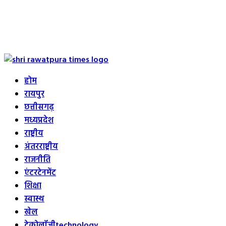
Primary
Menu
होम
रायपुर
छत्तीसगढ़
मध्यप्रदेश
राष्ट्रीय
अंतरराष्ट्रीय
राजनीति
एंटरटेनमेंट
शिक्षा
स्वास्थ
खेल
टेक्नोलॉजी
technology