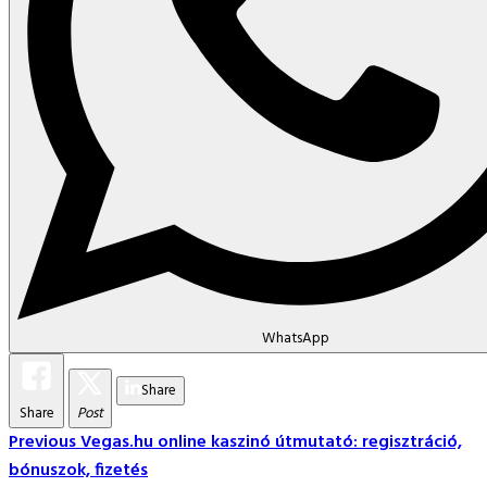
WhatsApp
Share
Share
Post
Post
Previous
Vegas.hu online kaszinó útmutató: regisztráció,
bónuszok, fizetés