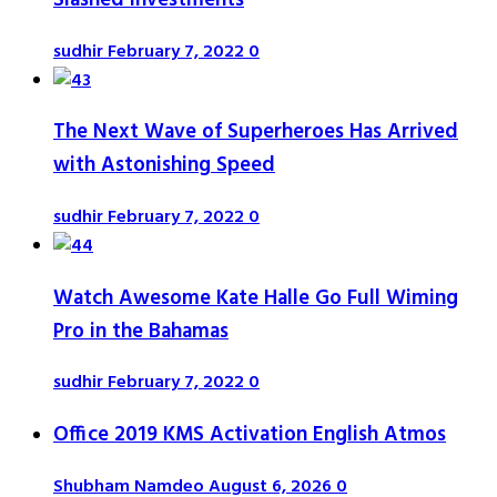
sudhir
February 7, 2022
0
The Next Wave of Superheroes Has Arrived
with Astonishing Speed
sudhir
February 7, 2022
0
Watch Awesome Kate Halle Go Full Wiming
Pro in the Bahamas
sudhir
February 7, 2022
0
Office 2019 KMS Activation English Atmos
Shubham Namdeo
August 6, 2026
0