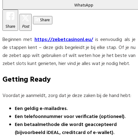
WhatsApp
Share
Share
Post
Beginnen met
https://zebetcasinonl.eu/
is eenvoudig als je
de stappen kent – deze gids begeleidt je bij elke stap. Of je nu
de zebet app wilt gebruiken of wilt weten hoe je het beste van
zebet slots kunt genieten, hier vind je alles wat je nodig hebt.
Getting Ready
Voordat je aanmeldt, zorg dat je deze zaken bij de hand hebt:
Een geldig e-mailadres.
Een telefoonnummer voor verificatie (optioneel).
Een betaalmethode die wordt geaccepteerd
(bijvoorbeeld iDEAL, creditcard of e-wallet).