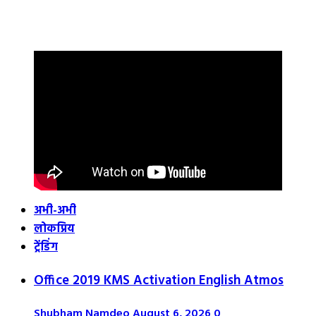
अभी-अभी
लोकप्रिय
ट्रेंडिंग
Office 2019 KMS Activation English Atmos
Shubham Namdeo
August 6, 2026
0