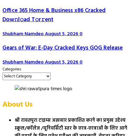
Office 365 Home & Business x86 Cracked
Dоw𝚗l𝚘ad T𝚘r𝚛ent
Shubham Namdeo
August 5, 2026
0
Gears of War: E-Day Cracked Keys GOG Release
Shubham Namdeo
August 5, 2026
0
Categories
About Us
श्री रावतपुरा टाइम्स अख़बार प्रकाशित करने का प्रमुख उद्देश्य
स्कूल/कॉलेज /यूनिवर्सिटी स्तर के छात्र-छात्राओं के लिए आगे