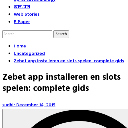
खान-पान
Web Stories
E-Paper
Search
for:
Home
Uncategorized
Zebet app installeren en slots spelen: complete gids
Zebet app installeren en slots
spelen: complete gids
sudhir
December 14, 2015