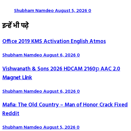
Shubham Namdeo
August 5, 2026
0
इन्हें भी पढ़े
Office 2019 KMS Activation English Atmos
Shubham Namdeo
August 6, 2026
0
Vishwanath & Sons 2026 HDCAM 2160𝚙 AAC 2.0
M𝐚gn𝐞t L𝐢nk
Shubham Namdeo
August 6, 2026
0
Mafia: The Old Country – Man of Honor Crack Fixed
Reddit
Shubham Namdeo
August 5, 2026
0