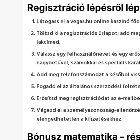
Regisztráció lépésről lé
Látogass el a vegas.hu online kaszinó főo
Töltsd ki a regisztrációs űrlapot: add me
lakcímed.
Válassz egy felhasználónevet és egy erős j
nagybetűvel, számokkal és speciális karak
Add meg telefonszámodat a későbbi viss
Fogadd el az általános szerződési feltéte
Erősítsd meg regisztrációdat az e-mailbe
Végezd el a személyazonosság-ellenőrzé
elengedhetetlen a kifizetésekhez.
Bónusz matematika – rés