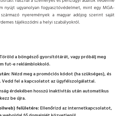
tkosítást használ a személyes és pénzügyi adatok védelme
m nyújt ugyanolyan fogyasztóvédelmet, mint egy MGA-
l származó nyeremények a magyar adójog szerint saját
rdemes tájékozódni a helyi szabályokról.
Töröld a böngésző gyorsítótárát, vagy próbálj meg
em fut-e reklámblokkoló.
után:
Nézd meg a promóciós kódot (ha szükséges), és
. Vedd fel a kapcsolatot az ügyfélszolgálattal.
nság érdekében hosszú inaktivitás után automatikus
kezz be újra.
ilweb) felületére:
Ellenőrizd az internetkapcsolatot,
a weboldal fő domainjét közvetlenül.