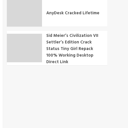
AnyDesk Cracked Lifetime
Sid Meier’s Civilization VII
Settler’s Edition Crack
Status Tiny Girl Repack
100% Working Desktop
Direct Link