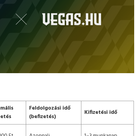
mális
Feldolgozási idő
Kifizetési idő
zetés
(befizetés)
000 Ft
Azonnali
1–3 munkanap