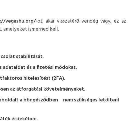
://vegashu.org/
-ot, akár visszatérő vendég vagy, ez az
, amelyeket ismerned kell.
solat stabilitását.
s adataidat és a fizetési módokat.
tfaktoros hitelesítést (2FA).
ösen az átforgatási követelményeket.
weboldalt a böngésződben – nem szükséges letölteni
s játék érdekében.