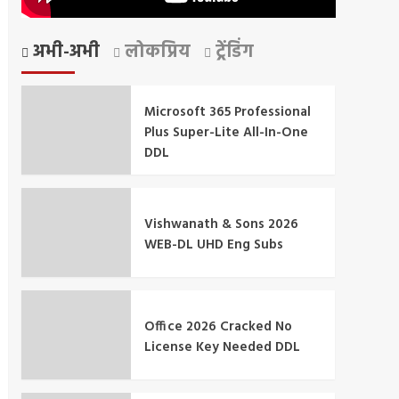
अभी-अभी
लोकप्रिय
ट्रेंडिंग
Microsoft 365 Professional
Plus Super-Lite All-In-One
DDL
Vishwanath & Sons 2026
WEB-DL UHD Eng Subs
Office 2026 Cracked No
License Key Needed DDL