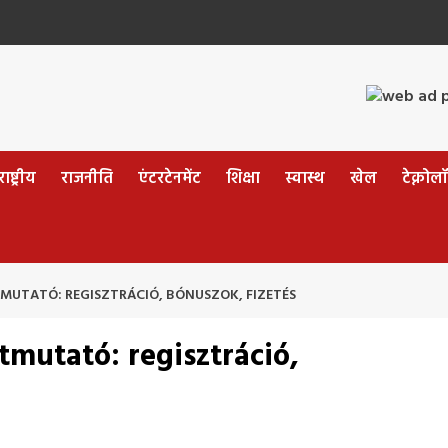
ष्ट्रीय
राजनीति
एंटरटेनमेंट
शिक्षा
स्वास्थ
खेल
टेक्नोल
TMUTATÓ: REGISZTRÁCIÓ, BÓNUSZOK, FIZETÉS
tmutató: regisztráció,