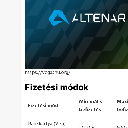
https://vegashu.org/
Fizetési módok
Minimális
Maxi
Fizetési mód
befizetés
befi
Bankkártya (Visa,
2000 Ft
500 