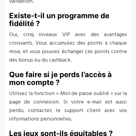
validation.
Existe-t-il un programme de
fidélité ?
Oui, cinq niveaux VIP avec des avantages
croissants. Vous accumulez des points à chaque
mise, et vous pouvez échanger ces points contre
des bonus ou du cashback.
Que faire si je perds l’accès à
mon compte ?
Utilisez la fonction « Mot de passe oublié » sur la
page de connexion. Si votre e-mail est aussi
perdu, contactez le support client avec vos
informations personnelles.
Les jeux sont-ils équitables ?