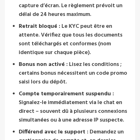
capture d’écran. Le règlement prévoit un
délai de 24 heures maximum.
Retrait bloqué :
Le KYC peut être en
attente. Vérifiez que tous les documents
sont téléchargés et conformes (nom
identique sur chaque pièce).
Bonus non activé :
Lisez les conditions ;
certains bonus nécessitent un code promo
saisi lors du dépôt.
Compte temporairement suspendu :
Signalez-le immédiatement via le chat en
direct – souvent dû à plusieurs connexions
simultanées ou à une adresse IP suspecte.
Différend avec le support :
Demandez un