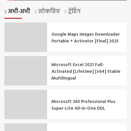
अभी-अभी
लोकप्रिय
ट्रेंडिंग
Google Maps Images Downloader
Portable + Activator [Final] 2025
Microsoft Excel 2021 Full-
Activated [Lifetime] [x64] Stable
Multilingual
Microsoft 365 Professional Plus
Super-Lite All-In-One DDL