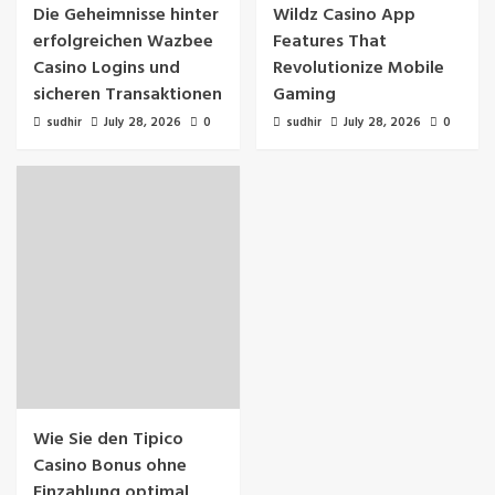
Die Geheimnisse hinter
Wildz Casino App
erfolgreichen Wazbee
Features That
Casino Logins und
Revolutionize Mobile
sicheren Transaktionen
Gaming
sudhir
July 28, 2026
0
sudhir
July 28, 2026
0
Wie Sie den Tipico
Casino Bonus ohne
Einzahlung optimal