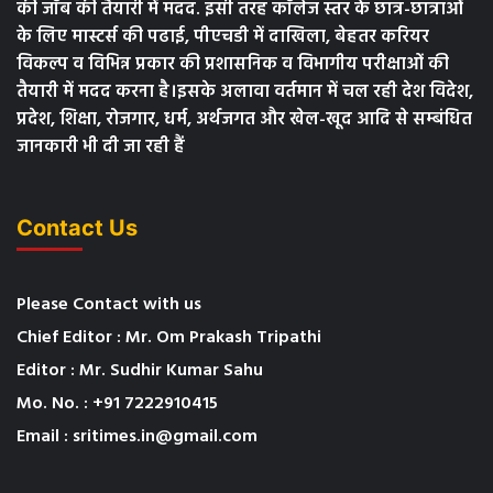
की जॉब की तैयारी में मदद. इसी तरह कॉलेज स्तर के छात्र-छात्राओं
के लिए मास्टर्स की पढाई, पीएचडी में दाखिला, बेहतर करियर
विकल्प व विभिन्न प्रकार की प्रशासनिक व विभागीय परीक्षाओं की
तैयारी में मदद करना है।इसके अलावा वर्तमान में चल रही देश विदेश,
प्रदेश, शिक्षा, रोजगार, धर्म, अर्थजगत और खेल-खूद आदि से सम्बंधित
जानकारी भी दी जा रही हैं
Contact Us
Please Contact with us
Chief Editor : Mr. Om Prakash Tripathi
Editor : Mr. Sudhir Kumar Sahu
Mo. No. : +91 7222910415
Email : sritimes.in@gmail.com