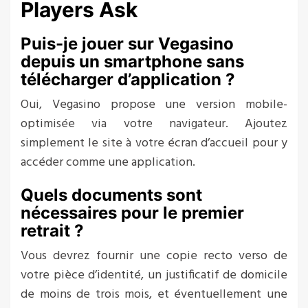
Players Ask
Puis-je jouer sur Vegasino
depuis un smartphone sans
télécharger d’application ?
Oui, Vegasino propose une version mobile-
optimisée via votre navigateur. Ajoutez
simplement le site à votre écran d’accueil pour y
accéder comme une application.
Quels documents sont
nécessaires pour le premier
retrait ?
Vous devrez fournir une copie recto verso de
votre pièce d’identité, un justificatif de domicile
de moins de trois mois, et éventuellement une