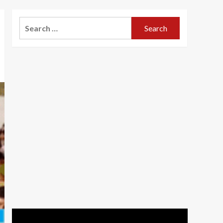
Search
for: