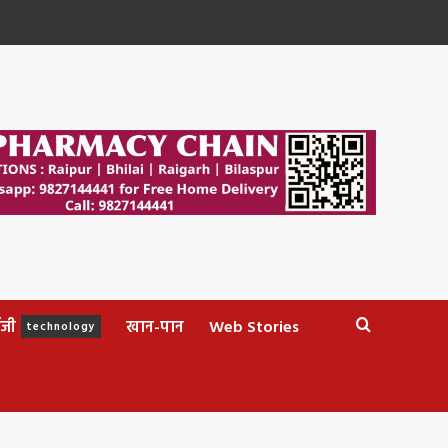
ॉजी
खान-पान
Web Stories
technology