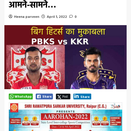
आमने-सामने…
Heena parveen
April 1, 2022
0
WhatsApp
Share
Post
Share