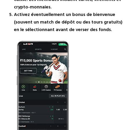
crypto-monnaies.
Activez éventuellement un bonus de bienvenue
(souvent un match de dépôt ou des tours gratuits)
en le sélectionnant avant de verser des fonds.