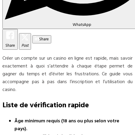
WhatsApp
Share
Share
Post
Créer un compte sur un casino en ligne est rapide, mais savoir
exactement à quoi s’attendre à chaque étape permet de
gagner du temps et d’éviter les frustrations. Ce guide vous
accompagne pas à pas dans l’inscription et l’utilisation du
casino.
Liste de vérification rapide
Âge minimum requis (18 ans ou plus selon votre
pays).