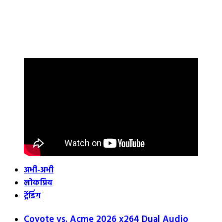
अभी-अभी
लोकप्रिय
ट्रेंडिंग
Coyote vs. Acme 2026 x264 Dual Audio