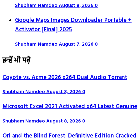
Shubham Namdeo
August 8, 2026
0
Google Maps Images Downloader Portable +
Activator [Final] 2025
Shubham Namdeo
August 7, 2026
0
इन्हें भी पढ़े
Coyote vs. Acme 2026 x264 Dual Audio Torr𝐞nt
Shubham Namdeo
August 8, 2026
0
Microsoft Excel 2021 Activated x64 Latest Genuine
Shubham Namdeo
August 8, 2026
0
Ori and the Blind Forest: Definitive Edition Cracked