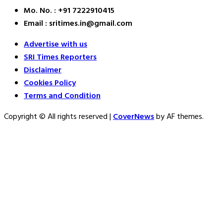
Mo. No. : +91 7222910415
Email : sritimes.in@gmail.com
Advertise with us
SRI Times Reporters
Disclaimer
Cookies Policy
Terms and Condition
Copyright © All rights reserved
|
CoverNews
by AF themes.