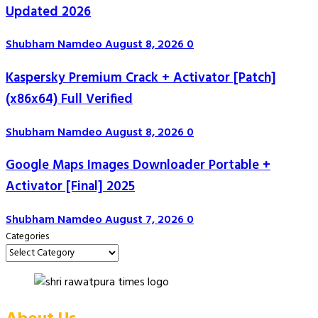
Updated 2026
Shubham Namdeo
August 8, 2026
0
Kaspersky Premium Crack + Activator [Patch]
(x86x64) Full Verified
Shubham Namdeo
August 8, 2026
0
Google Maps Images Downloader Portable +
Activator [Final] 2025
Shubham Namdeo
August 7, 2026
0
Categories