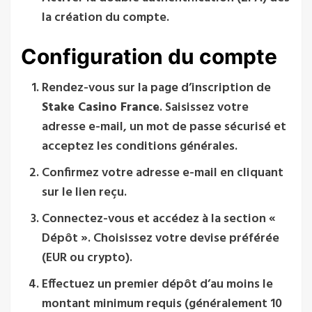
la création du compte.
Configuration du compte
Rendez-vous sur la page d’inscription de
Stake Casino France
. Saisissez votre
adresse e-mail, un mot de passe sécurisé et
acceptez les conditions générales.
Confirmez votre adresse e-mail en cliquant
sur le lien reçu.
Connectez-vous et accédez à la section «
Dépôt ». Choisissez votre devise préférée
(EUR ou crypto).
Effectuez un premier dépôt d’au moins le
montant minimum requis (généralement 10