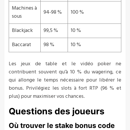
Machines à
94-98 %
100 %
sous
Blackjack
99,5 %
10 %
Baccarat
98 %
10 %
Les jeux de table et le vidéo poker ne
contribuent souvent qu’à 10 % du wagering, ce
qui allonge le temps nécessaire pour libérer le
bonus. Privilégiez les slots à fort RTP (96 % et
plus) pour maximiser vos chances.
Questions des joueurs
Où trouver le stake bonus code