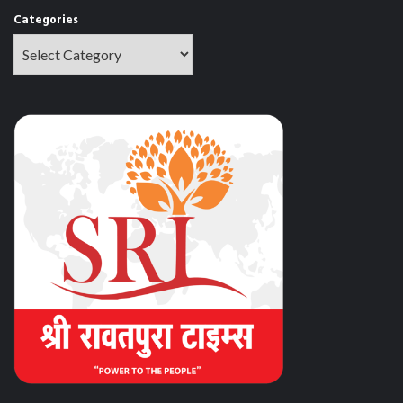
Categories