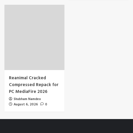
Reanimal Cracked
Compressed Repack for
PC MediaFire 2026
Shubham Namdeo
August 6, 2026
0