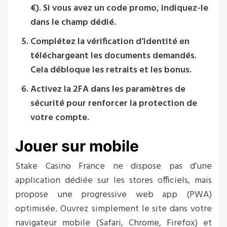
€). Si vous avez un code promo, indiquez-le
dans le champ dédié.
Complétez la vérification d’identité en
téléchargeant les documents demandés.
Cela débloque les retraits et les bonus.
Activez la 2FA dans les paramètres de
sécurité pour renforcer la protection de
votre compte.
Jouer sur mobile
Stake Casino France ne dispose pas d’une
application dédiée sur les stores officiels, mais
propose une progressive web app (PWA)
optimisée. Ouvrez simplement le site dans votre
navigateur mobile (Safari, Chrome, Firefox) et