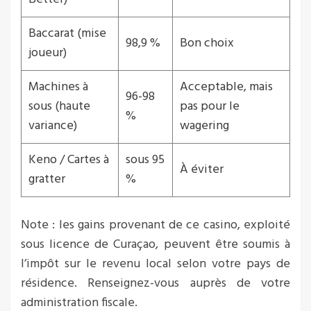
Baccarat (mise
98,9 %
Bon choix
joueur)
Machines à
Acceptable, mais
96-98
sous (haute
pas pour le
%
variance)
wagering
Keno / Cartes à
sous 95
À éviter
gratter
%
Note : les gains provenant de ce casino, exploité
sous licence de Curaçao, peuvent être soumis à
l’impôt sur le revenu local selon votre pays de
résidence. Renseignez-vous auprès de votre
administration fiscale.