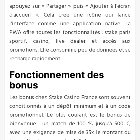
appuyez sur « Partager » puis « Ajouter à l’écran
d’accueil ». Cela crée une icône qui lance
l’interface comme une application native. La
PWA offre toutes les fonctionnalités : stake paris
sportif, casino, live dealer et accès aux
promotions. Elle consomme peu de données et se
recharge rapidement.
Fonctionnement des
bonus
Les bonus chez Stake Casino France sont souvent
conditionnés à un dépôt minimum et à un code
promotionnel. Le plus courant est le bonus de
bienvenue : un match de 100 % jusqu’à 500 €,
avec une exigence de mise de 35x le montant du