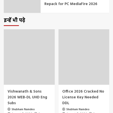
Repack for PC MediaFire 2026
इन्हें भी पढ़े
Vishwanath & Sons
Office 2026 Cracked No
2026 WEB-DL UHD Eng
License Key Needed
Subs
DDL
Shubham Namdeo
Shubham Namdeo