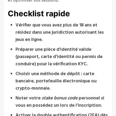
et optimiser vos sessions.
Checklist rapide
Vérifier que vous avez plus de 18 ans et
résidez dans une juridiction autorisant les
jeux en ligne.
Préparer une pièce d’identité valide
(passeport, carte d’identité ou permis de
conduire) pour la vérification KYC.
Choisir une méthode de dépôt : carte
bancaire, portefeuille électronique ou
crypto-monnaie.
Noter votre
stake bonus code
personnel si
vous en possédez un lors de l’inscription.
Activer la double authentification (2FA) dès