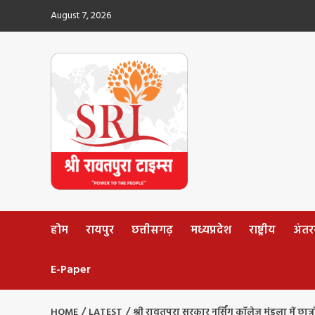
Skip
August 7, 2026
to
content
होम
रायपुर
छत्तीसगढ़
मध्यप्रदेश
राष्ट्रीय
अंतररा
E-Paper
HOME
LATEST
श्री रावतपुरा सरकार नर्सिंग कॉलेज मंडला में छा