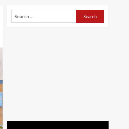
Search
for: