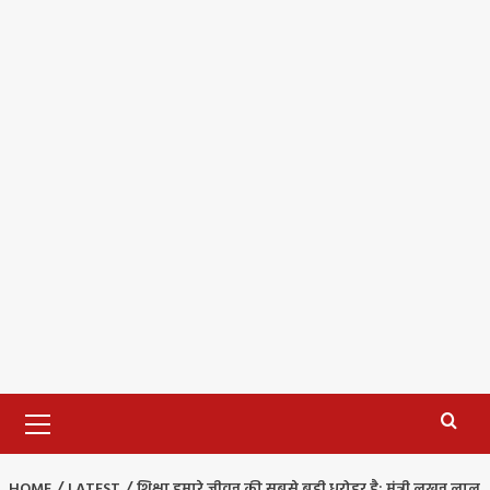
Primary
Menu
HOME
LATEST
शिक्षा हमारे जीवन की सबसे बड़ी धरोहर है: मंत्री लखन लाल