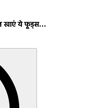
ोज खाएं ये फूड्स…