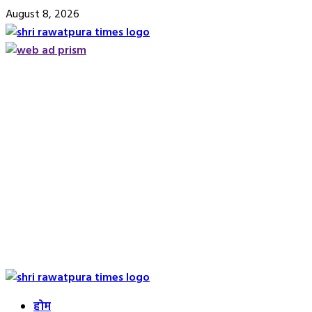
Skip
August 8, 2026
to
content
Primary
Menu
होम