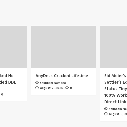
cked No
AnyDesk Cracked Lifetime
Sid Meier’s 
eded DDL
Settler’s E
Shubham Namdeo
August 7, 2026
0
Status Tiny
0
100% Work
Direct Link
Shubham N
August 6, 