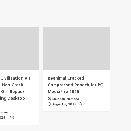
Civilization VII
Reanimal Cracked
dition Crack
Compressed Repack for PC
 Girl Repack
MediaFire 2026
ing Desktop
Shubham Namdeo
August 6, 2026
0
amdeo
2026
0