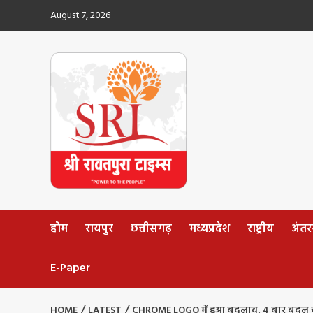
Skip
August 7, 2026
to
content
होम
रायपुर
छत्तीसगढ़
मध्यप्रदेश
राष्ट्रीय
अंतररा
E-Paper
HOME
LATEST
CHROME LOGO में हुआ बदलाव, 4 बार बदल च