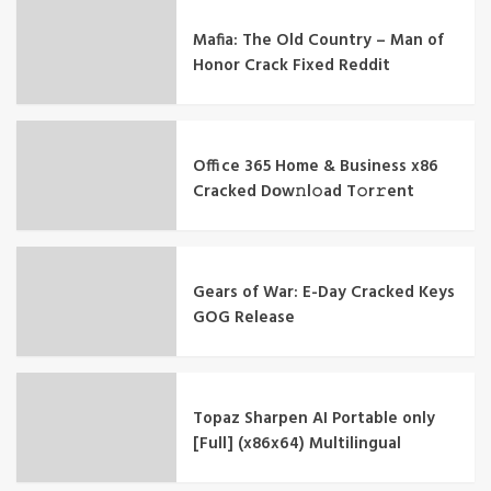
Mafia: The Old Country – Man of
Honor Crack Fixed Reddit
Office 365 Home & Business x86
Cracked Dоw𝚗l𝚘ad T𝚘r𝚛ent
Gears of War: E-Day Cracked Keys
GOG Release
Topaz Sharpen AI Portable only
[Full] (x86x64) Multilingual