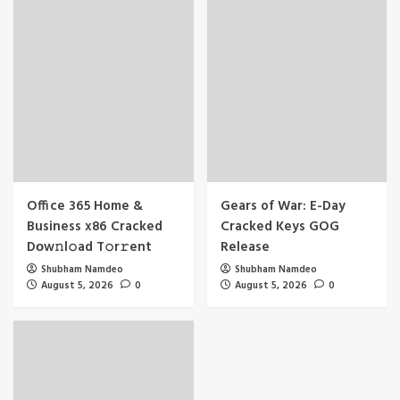
Office 365 Home &
Gears of War: E-Day
Business x86 Cracked
Cracked Keys GOG
Dоw𝚗l𝚘ad T𝚘r𝚛ent
Release
Shubham Namdeo
Shubham Namdeo
August 5, 2026
0
August 5, 2026
0