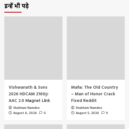
इन्हें भी पढ़े
Vishwanath & Sons
Mafia: The Old Country
2026 HDCAM 2160𝚙
– Man of Honor Crack
AAC 2.0 M𝐚gn𝐞t L𝐢nk
Fixed Reddit
Shubham Namdeo
Shubham Namdeo
August 6, 2026
0
August 5, 2026
0