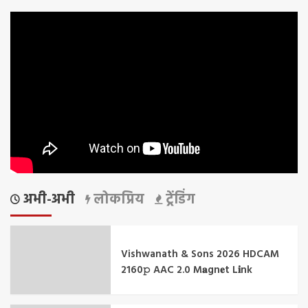
अभी-अभी
लोकप्रिय
ट्रेंडिंग
Vishwanath & Sons 2026 HDCAM
2160𝚙 AAC 2.0 M𝐚gn𝐞t L𝐢nk