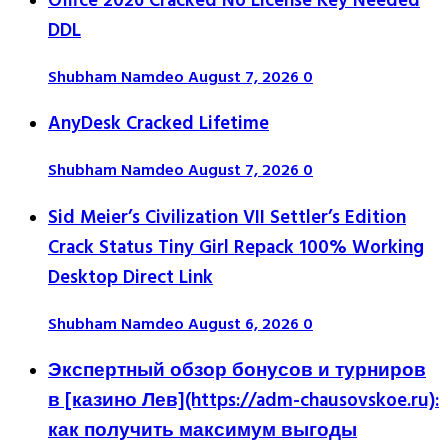
Office 2026 Cracked No License Key Needed
DDL
Shubham Namdeo
August 7, 2026
0
AnyDesk Cracked Lifetime
Shubham Namdeo
August 7, 2026
0
Sid Meier’s Civilization VII Settler’s Edition
Crack Status Tiny Girl Repack 100% Working
Desktop Direct Link
Shubham Namdeo
August 6, 2026
0
Экспертный обзор бонусов и турниров
в [казино Лев](https://adm-chausovskoe.ru):
как получить максимум выгоды