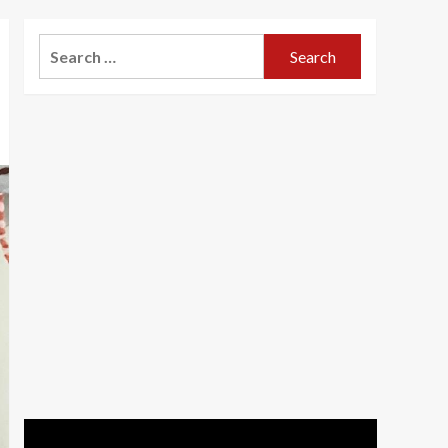
Search
for: