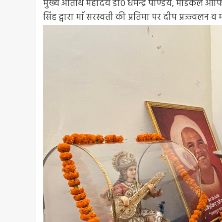
मुख्य अतिथि महोदय डाॅ0 धर्मेन्द्र पाण्डेय, मेडिकल ऑफि
सिंह द्वारा माॅ सरस्वती की प्रतिमा पर दीप प्रज्ज्वलन