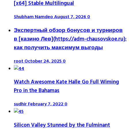
[x64] Stable Multilingual
Shubham Namdeo
August 7, 2026
0
Экспертный обзор бонусов и турниров
в [казино Лев](https://adm-chausovskoe.ru):
как получить максимум выгоды
root
October 24, 2025
0
Watch Awesome Kate Halle Go Full Wiming
Pro in the Bahamas
sudhir
February 7, 2022
0
Silicon Valley Stunned by the Fulminant