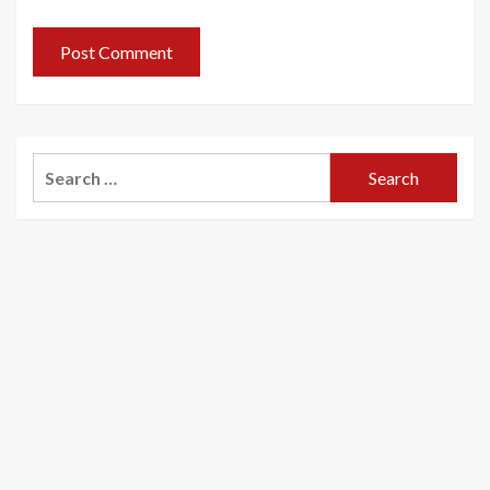
Search
for: