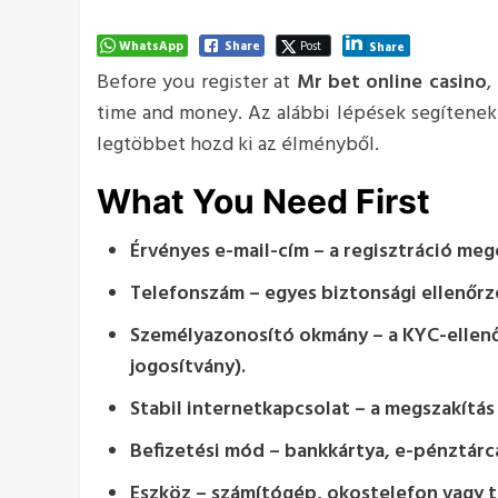
WhatsApp
Share
Post
Share
Before you register at
Mr bet online casino
,
time and money. Az alábbi lépések segítenek e
legtöbbet hozd ki az élményből.
What You Need First
Érvényes e-mail-cím – a regisztráció meg
Telefonszám – egyes biztonsági ellenőrzé
Személyazonosító okmány – a KYC-ellenőr
jogosítvány).
Stabil internetkapcsolat – a megszakítás 
Befizetési mód – bankkártya, e-pénztárca
Eszköz – számítógép, okostelefon vagy ta