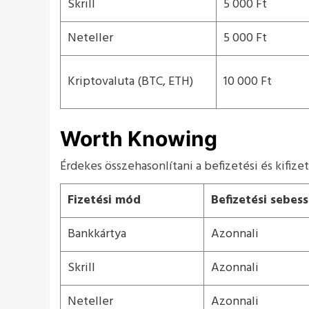
Skrill
5 000 Ft
Neteller
5 000 Ft
Kriptovaluta (BTC, ETH)
10 000 Ft
Worth Knowing
Érdekes összehasonlítani a befizetési és kifize
Fizetési mód
Befizetési sebes
Bankkártya
Azonnali
Skrill
Azonnali
Neteller
Azonnali