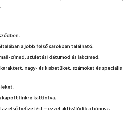
.
sződben.
ltalában a jobb felső sarokban található.
-mail-címed, születési dátumod és lakcímed.
8 karaktert, nagy- és kisbetűket, számokat és speciális
leket.
 kapott linkre kattintva.
 az első befizetést – ezzel aktiválódik a bónusz.