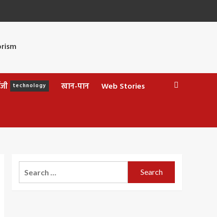
ॉजी
खान-पान
Web Stories
technology
Search
for: