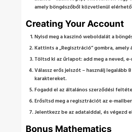
amely böngészőből közvetlenül elérhető
Creating Your Account
Nyisd meg a kaszinó weboldalát a böngé
Kattints a „Regisztráció” gombra, amely á
Töltsd ki az űrlapot: add meg a neved, e
Válassz erős jelszót – használj legalább 
karaktereket.
Fogadd el az általános szerződési feltéte
Erősítsd meg a regisztrációt az e-mailben
Jelentkezz be az adataiddal, és végezd el
Bonus Mathematics