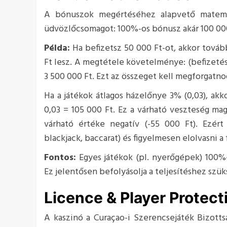
A bónuszok megértéséhez alapvető matemat
üdvözlőcsomagot: 100%-os bónusz akár 100 000
Példa:
Ha befizetsz 50 000 Ft-ot, akkor továb
Ft lesz. A megtétele követelménye: (befizetés
3 500 000 Ft. Ezt az összeget kell megforgatn
Ha a játékok átlagos házelőnye 3% (0,03), akk
0,03 = 105 000 Ft. Ez a várható veszteség ma
várható értéke negatív (-55 000 Ft). Ezért
blackjack, baccarat) és figyelmesen elolvasni a
Fontos:
Egyes játékok (pl. nyerőgépek) 100%-
Ez jelentősen befolyásolja a teljesítéshez szük
Licence & Player Protect
A kaszinó a Curaçao-i Szerencsejáték Bizotts