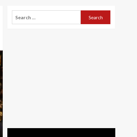
Search
for: