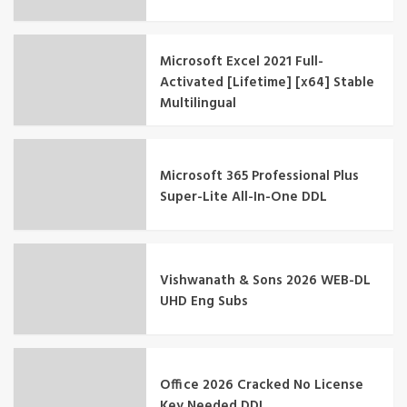
Microsoft Excel 2021 Full-
Activated [Lifetime] [x64] Stable
Multilingual
Microsoft 365 Professional Plus
Super-Lite All-In-One DDL
Vishwanath & Sons 2026 WEB-DL
UHD Eng Subs
Office 2026 Cracked No License
Key Needed DDL