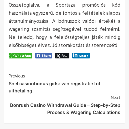
Összefoglalva, a Sportaza promóciós kód
használata egyszerű, de fontos a feltételek alapos
áttanulmányozása. A bónuszok valódi értékét a
wagering számítás segítségével tudod felmérni.
Ne feledd, hogy a felelősségteljes játék mindig
elsőbbséget élvez. Jó szórakozást és szerencsét!
WhatsApp
Share
Post
Share
Post
Previous
Snel casinobonus gids: van registratie tot
Navigation
uitbetaling
Next
Bonrush Casino Withdrawal Guide – Step-by-Step
Process & Wagering Calculations