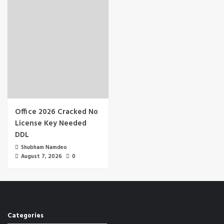
Office 2026 Cracked No
License Key Needed
DDL
Shubham Namdeo
August 7, 2026
0
Categories