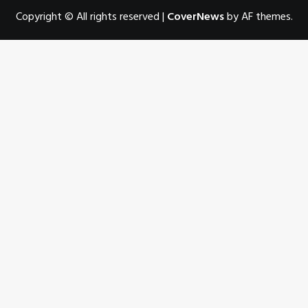
Copyright © All rights reserved
|
CoverNews
by AF themes.