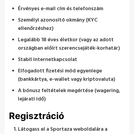
Érvényes e-mail cím és telefonszám
Személyi azonosító okmány (KYC
ellenőrzéshez)
Legalább 18 éves életkor (vagy az adott
országban előírt szerencsejáték-korhatár)
Stabil internetkapcsolat
Elfogadott fizetési mód egyenlege
(bankkártya, e-wallet vagy kriptovaluta)
A bónusz feltételek megértése (wagering,
lejárati idő)
Regisztráció
Látogass el a Sportaza weboldalára a