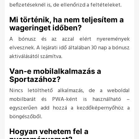
befizetéseknél is, de ellenőrizd a feltételeket.
Mi történik, ha nem teljesítem a
wageringet időben?
A bónusz és az azzal elért nyeremények
elvesznek. A lejárati idő általában 30 nap a bónusz
aktiválásától számítva.
Van-e mobilalkalmazás a
Sportazához?
Nincs letölthető alkalmazás, de a weboldal
mobilbarát és PWA-ként is használható –
egyszerűen add hozzá a kezdőképernyőhöz a
böngészőből.
Hogyan vehetem fel a