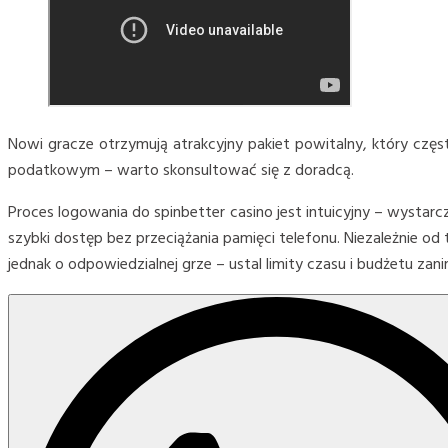
Nowi gracze otrzymują atrakcyjny pakiet powitalny, który czę
podatkowym – warto skonsultować się z doradcą.
Proces logowania do spinbetter casino jest intuicyjny – wystarc
szybki dostęp bez przeciążania pamięci telefonu. Niezależnie od
jednak o odpowiedzialnej grze – ustal limity czasu i budżetu za