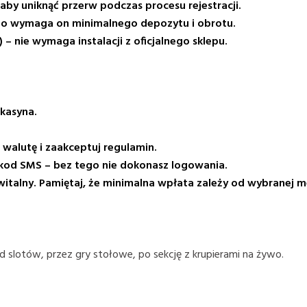
 aby uniknąć przerw podczas procesu rejestracji.
to wymaga on minimalnego depozytu i obrotu.
 – nie wymaga instalacji z oficjalnego sklepu.
 kasyna.
 walutę i zaakceptuj regulamin.
b kod SMS – bez tego nie dokonasz logowania.
talny. Pamiętaj, że minimalna wpłata zależy od wybranej m
d slotów, przez gry stołowe, po sekcję z krupierami na żywo.