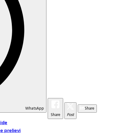
WhatsApp
Share
Share
Post
uide
e prelievi