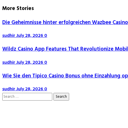
Navigation
More Stories
Die Geheimnisse hinter erfolgreichen Wazbee Casino
sudhir
July 28, 2026
0
Wildz Casino App Features That Revolutionize Mob
sudhir
July 28, 2026
0
Wie Sie den Tipico Casino Bonus ohne Einzahlung o
sudhir
July 28, 2026
0
Search
for: