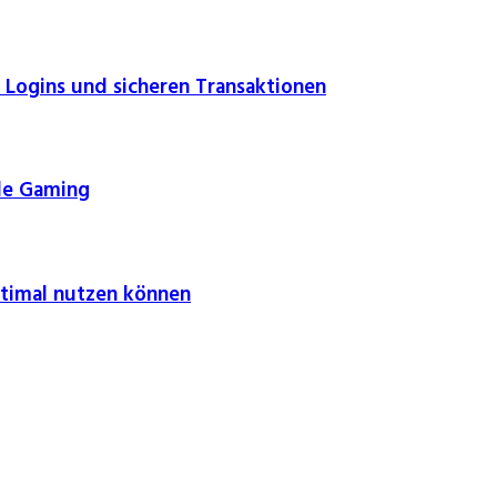
 Logins und sicheren Transaktionen
ile Gaming
ptimal nutzen können