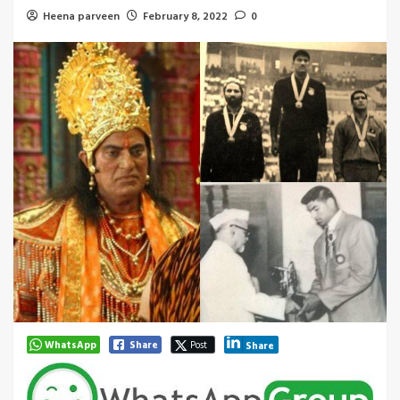
Heena parveen
February 8, 2022
0
WhatsApp
Share
Post
Share