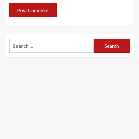
Search
for: