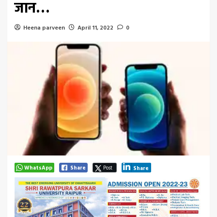
जान…
Heena parveen
April 11, 2022
0
WhatsApp
Share
Post
Share