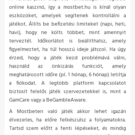
online kaszinó, így a mostbet.hu is kínál olyan
eszközöket, amelyek segítenek kontrollálni a
játékot. Állíts be befizetési limiteket (napi, heti,
havi), hogy ne költs többet, mint amennyit
terveztél. Időkorlátot is beállíthatsz, amely
figyelmeztet, ha túl hosszú ideje játszol. Ha úgy
érzed, hogy a játék kezd problémává válni,
használd az önkizárás funkciót, amely
meghatározott időre (pl. 1 hónap, 6 hónap) letiltja
a fiókodat. A legtöbb platform kapcsolatot
biztosít felelős játék szervezetekkel is, mint a
GamCare vagy a BeGambleAware.
A Mostbeten való játék akkor lehet igazán
élvezetes, ha előre felkészülsz a folyamatokra.
Tartsd szem előtt a fenti lépéseket, és mindig