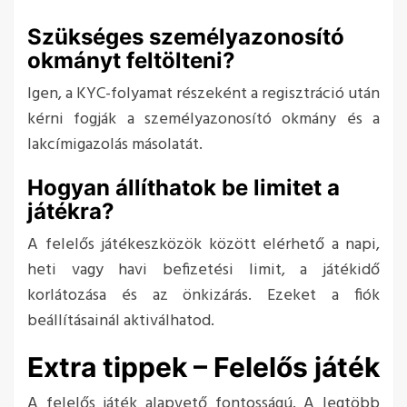
Szükséges személyazonosító
okmányt feltölteni?
Igen, a KYC-folyamat részeként a regisztráció után
kérni fogják a személyazonosító okmány és a
lakcímigazolás másolatát.
Hogyan állíthatok be limitet a
játékra?
A felelős játékeszközök között elérhető a napi,
heti vagy havi befizetési limit, a játékidő
korlátozása és az önkizárás. Ezeket a fiók
beállításainál aktiválhatod.
Extra tippek – Felelős játék
A felelős játék alapvető fontosságú. A legtöbb