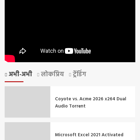
अभी-अभी
लोकप्रिय
ट्रेंडिंग
Coyote vs. Acme 2026 x264 Dual
Audio Torr𝐞nt
Microsoft Excel 2021 Activated