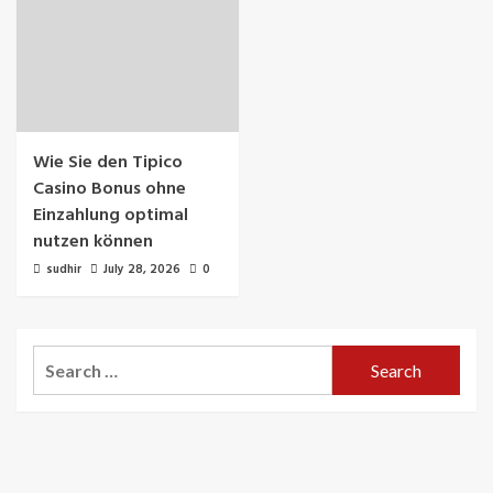
Wie Sie den Tipico
Casino Bonus ohne
Einzahlung optimal
nutzen können
sudhir
July 28, 2026
0
Search
for: