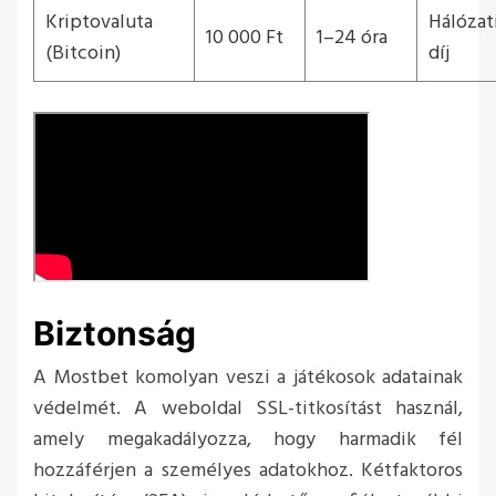
Kriptovaluta
Hálózat
10 000 Ft
1–24 óra
(Bitcoin)
díj
Biztonság
A Mostbet komolyan veszi a játékosok adatainak
védelmét. A weboldal SSL-titkosítást használ,
amely megakadályozza, hogy harmadik fél
hozzáférjen a személyes adatokhoz. Kétfaktoros