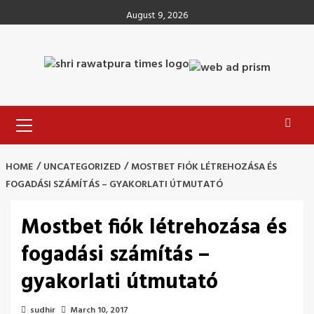
Skip
August 9, 2026
to
content
Primary
Menu
HOME
UNCATEGORIZED
MOSTBET FIÓK LÉTREHOZÁSA ÉS
FOGADÁSI SZÁMÍTÁS – GYAKORLATI ÚTMUTATÓ
Mostbet fiók létrehozása és
fogadási számítás –
gyakorlati útmutató
sudhir
March 10, 2017