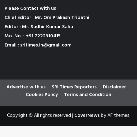
Please Contact with us
Chief Editor : Mr. Om Prakash Tripathi
Editor : Mr. Sudhir Kumar Sahu
Mo. No. : +91 7222910415
Email : sritimes.in@gmail.com
Advertise with us
SRI Times Reporters
Disclaimer
Cookies Policy
Terms and Condition
Copyright © All rights reserved
|
CoverNews
by AF themes.