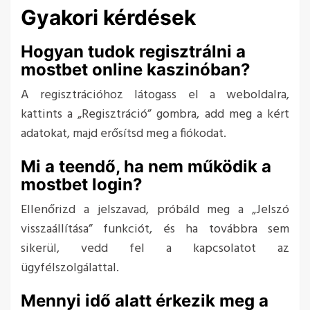
Gyakori kérdések
Hogyan tudok regisztrálni a
mostbet online kaszinóban?
A regisztrációhoz látogass el a weboldalra,
kattints a „Regisztráció” gombra, add meg a kért
adatokat, majd erősítsd meg a fiókodat.
Mi a teendő, ha nem működik a
mostbet login?
Ellenőrizd a jelszavad, próbáld meg a „Jelszó
visszaállítása” funkciót, és ha továbbra sem
sikerül, vedd fel a kapcsolatot az
ügyfélszolgálattal.
Mennyi idő alatt érkezik meg a