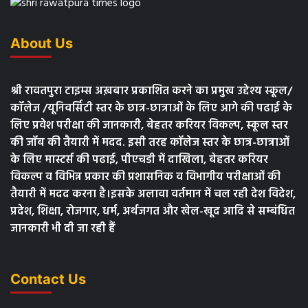
About Us
श्री रावतपुरा टाइम्स अख़बार प्रकाशित करने का प्रमुख उद्देश्य स्कूल/
कॉलेज /यूनिवर्सिटी स्तर के छात्र-छात्राओं के लिए आगे की पढाई के
लिए प्रवेश परीक्षा की जानकारी, बेहतर करियर विकल्प, स्कूल स्तर
की जॉब की तैयारी में मदद. इसी तरह कॉलेज स्तर के छात्र-छात्राओं
के लिए मास्टर्स की पढाई, पीएचडी में दाखिला, बेहतर करियर
विकल्प व विभिन्न प्रकार की प्रशासनिक व विभागीय परीक्षाओं की
तैयारी में मदद करना है।इसके अलावा वर्तमान में चल रही देश विदेश,
प्रदेश, शिक्षा, रोजगार, धर्म, अर्थजगत और खेल-खूद आदि से सम्बंधित
जानकारी भी दी जा रही हैं
Contact Us