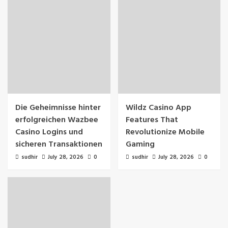
Die Geheimnisse hinter
Wildz Casino App
erfolgreichen Wazbee
Features That
Casino Logins und
Revolutionize Mobile
sicheren Transaktionen
Gaming
sudhir
July 28, 2026
0
sudhir
July 28, 2026
0