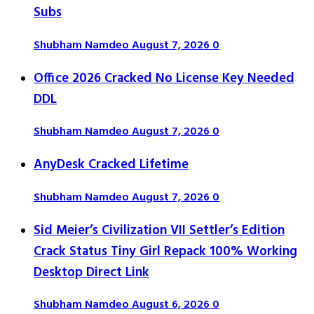
Subs
Shubham Namdeo
August 7, 2026
0
Office 2026 Cracked No License Key Needed
DDL
Shubham Namdeo
August 7, 2026
0
AnyDesk Cracked Lifetime
Shubham Namdeo
August 7, 2026
0
Sid Meier’s Civilization VII Settler’s Edition
Crack Status Tiny Girl Repack 100% Working
Desktop Direct Link
Shubham Namdeo
August 6, 2026
0