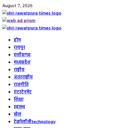
Skip
August 7, 2026
to
content
Primary
Menu
होम
रायपुर
छत्तीसगढ़
मध्यप्रदेश
राष्ट्रीय
अंतरराष्ट्रीय
राजनीति
एंटरटेनमेंट
शिक्षा
स्वास्थ
खेल
टेक्नोलॉजी
technology