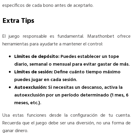
específicos de cada bono antes de aceptarlo.
Extra Tips
El juego responsable es fundamental. Marathonbet ofrece
herramientas para ayudarte a mantener el control:
Límites de depósito:
Puedes establecer un tope
diario, semanal o mensual para evitar gastar de más.
Límites de sesión:
Define cuánto tiempo máximo
puedes jugar en cada sesión.
Autoexclusión:
Si necesitas un descanso, activa la
autoexclusión por un período determinado (1 mes, 6
meses, etc.).
Usa estas funciones desde la configuración de tu cuenta.
Recuerda que el juego debe ser una diversión, no una forma de
ganar dinero.