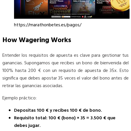
https://marathonbetes.es/pagos/
How Wagering Works
Entender los requisitos de apuesta es clave para gestionar tus
ganancias. Supongamos que recibes un bono de bienvenida del
100% hasta 200 € con un requisito de apuesta de 35x. Esto
significa que debes apostar 35 veces el valor del bono antes de
retirar las ganancias asociadas.
Ejemplo práctico:
Depositas 100 € y recibes 100 € de bono.
Requisito total: 100 € (bono) × 35 = 3.500 € que
debes jugar.