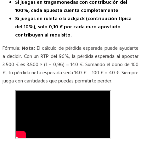
Si juegas en tragamonedas con contribución del
100%, cada apuesta cuenta completamente.
Si juegas en ruleta o blackjack (contribución típica
del 10%), solo 0,10 € por cada euro apostado
contribuyen al requisito.
Fórmula:
Nota:
El cálculo de pérdida esperada puede ayudarte
a decidir. Con un RTP del 96%, la pérdida esperada al apostar
3.500 € es 3.500 × (1 – 0,96) = 140 €. Sumando el bono de 100
€, tu pérdida neta esperada sería 140 € – 100 € = 40 €. Siempre
juega con cantidades que puedas permitirte perder.