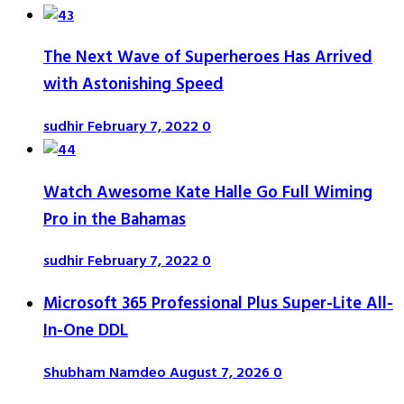
The Next Wave of Superheroes Has Arrived
with Astonishing Speed
sudhir
February 7, 2022
0
Watch Awesome Kate Halle Go Full Wiming
Pro in the Bahamas
sudhir
February 7, 2022
0
Microsoft 365 Professional Plus Super-Lite All-
In-One DDL
Shubham Namdeo
August 7, 2026
0