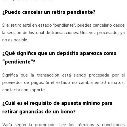
¿Puedo cancelar un retiro pendiente?
Si el retiro está en estado “pendiente”, puedes cancelarlo desde
la sección de historial de transacciones. Una vez procesado, ya
no es posible.
¿Qué significa que un depósito aparezca como
“pendiente”?
Significa que la transacción está siendo procesada por el
proveedor de pagos. Si el estado no cambia en 30 minutos,
contacta con soporte.
¿Cuál es el requisito de apuesta mínimo para
retirar ganancias de un bono?
Varía según la promoción. Lee los términos y condiciones