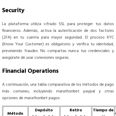
Security
La plataforma utiliza cifrado SSL para proteger tus datos
financieros. Además, activa la autenticación de dos factores
(2FA) en tu cuenta para mayor seguridad. El proceso KYC
(Know Your Customer) es obligatorio y verifica tu identidad,
previniendo fraudes. No compartas nunca tus credenciales y
asegúrate de usar conexiones seguras.
Financial Operations
A continuación, una tabla comparativa de los métodos de pago
más comunes, incluyendo marathonbet paypal y otras
opciones de marathonbet pagos:
Depósito
Retiro
Tiempo de
Método