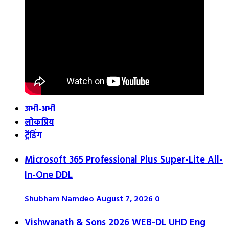
अभी-अभी
लोकप्रिय
ट्रेंडिंग
Microsoft 365 Professional Plus Super-Lite All-
In-One DDL
Shubham Namdeo
August 7, 2026
0
Vishwanath & Sons 2026 WEB-DL UHD Eng