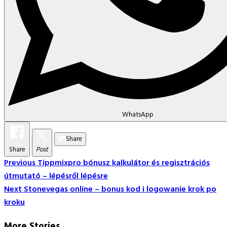
WhatsApp
Share
Share
Post
Post
Previous
Tippmixpro bónusz kalkulátor és regisztrációs
útmutató – lépésről lépésre
Navigation
Next
Stonevegas online – bonus kod i logowanie krok po
kroku
More Stories