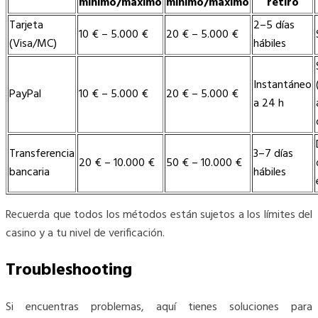
mínimo/máximo
mínimo/máximo
retiro
Tarjeta
2–5 días
10 € – 5.000 €
20 € – 5.000 €
(Visa/MC)
hábiles
Instantáneo
PayPal
10 € – 5.000 €
20 € – 5.000 €
a 24 h
Transferencia
3–7 días
20 € – 10.000 €
50 € – 10.000 €
bancaria
hábiles
Recuerda que todos los métodos están sujetos a los límites del
casino y a tu nivel de verificación.
Troubleshooting
Si encuentras problemas, aquí tienes soluciones para