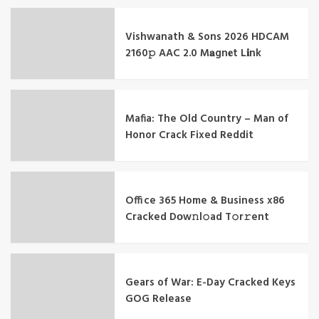
Vishwanath & Sons 2026 HDCAM
2160𝚙 AAC 2.0 M𝐚gn𝐞t L𝐢nk
Mafia: The Old Country – Man of
Honor Crack Fixed Reddit
Office 365 Home & Business x86
Cracked Dоw𝚗l𝚘ad T𝚘r𝚛ent
Gears of War: E-Day Cracked Keys
GOG Release