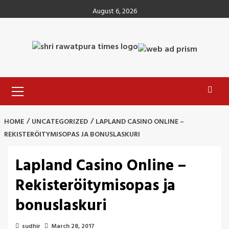
Skip
August 6, 2026
to
content
Primary
Menu
HOME
UNCATEGORIZED
LAPLAND CASINO ONLINE –
REKISTERÖITYMISOPAS JA BONUSLASKURI
Lapland Casino Online –
Rekisteröitymisopas ja
bonuslaskuri
sudhir
March 28, 2017