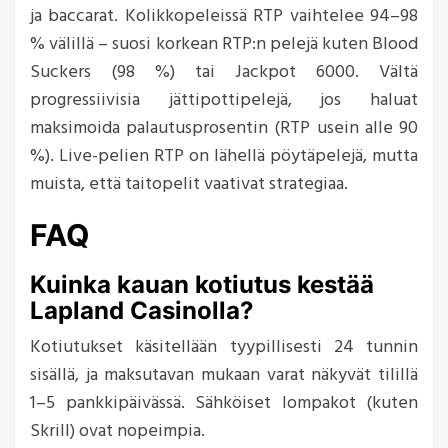
ja baccarat. Kolikkopeleissä RTP vaihtelee 94–98
% välillä – suosi korkean RTP:n pelejä kuten Blood
Suckers (98 %) tai Jackpot 6000. Vältä
progressiivisia jättipottipelejä, jos haluat
maksimoida palautusprosentin (RTP usein alle 90
%). Live-pelien RTP on lähellä pöytäpelejä, mutta
muista, että taitopelit vaativat strategiaa.
FAQ
Kuinka kauan kotiutus kestää
Lapland Casinolla?
Kotiutukset käsitellään tyypillisesti 24 tunnin
sisällä, ja maksutavan mukaan varat näkyvät tilillä
1–5 pankkipäivässä. Sähköiset lompakot (kuten
Skrill) ovat nopeimpia.