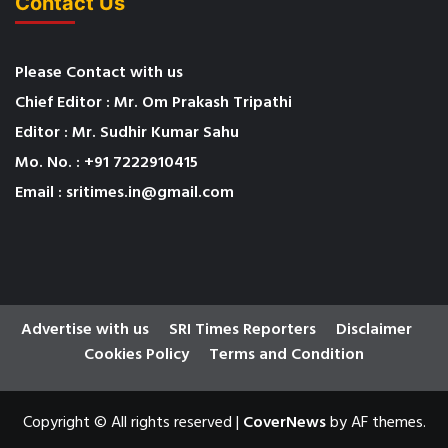
Contact Us
Please Contact with us
Chief Editor : Mr. Om Prakash Tripathi
Editor : Mr. Sudhir Kumar Sahu
Mo. No. : +91 7222910415
Email : sritimes.in@gmail.com
Advertise with us
SRI Times Reporters
Disclaimer
Cookies Policy
Terms and Condition
Copyright © All rights reserved
|
CoverNews
by AF themes.