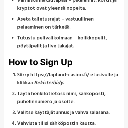
Varmista maksutapasi – pikalainat, kortit ja
kryptot ovat yleensä nopeita.
Aseta talletusrajat – vastuullinen
pelaaminen on tärkeää.
Tutustu pelivalikoimaan – kolikkopelit,
pöytäpelit ja live-jakajat.
How to Sign Up
Siirry
https://lapland-casino.fi/
etusivulle ja
klikkaa
Rekisteröidy
.
Täytä henkilötietosi: nimi, sähköposti,
puhelinnumero ja osoite.
Valitse käyttäjätunnus ja vahva salasana.
Vahvista tilisi sähköpostin kautta.