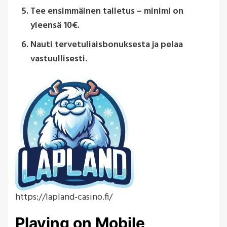
Tee ensimmäinen talletus – minimi on
yleensä 10€.
Nauti tervetuliaisbonuksesta ja pelaa
vastuullisesti.
https://lapland-casino.fi/
Playing on Mobile