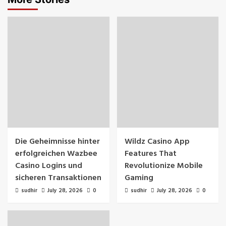
Die Geheimnisse hinter
Wildz Casino App
erfolgreichen Wazbee
Features That
Casino Logins und
Revolutionize Mobile
sicheren Transaktionen
Gaming
sudhir
July 28, 2026
0
sudhir
July 28, 2026
0