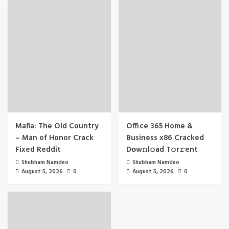
Mafia: The Old Country
Office 365 Home &
– Man of Honor Crack
Business x86 Cracked
Fixed Reddit
Dоw𝚗l𝚘ad T𝚘r𝚛ent
Shubham Namdeo
Shubham Namdeo
August 5, 2026
0
August 5, 2026
0