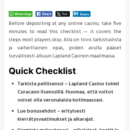
WhatsApp
Share
Post
Share
Before depositing at any online casino, take five
minutes to read this checklist — it covers the
steps most players skip. Alla on tiivis tarkistuslista
ja vaiheittainen opas, joiden avulla pääset
turvallisesti alkuun Lapland Casinon maailmassa.
Quick Checklist
Tarkista pelilisenssi – Lapland Casino toimii
Curacaon lisenssillä. Huomaa, että voitot
voivat olla veronalaisia kotimaassasi.
Lue bonusehdot – erityisesti
kierrätysvaatimukset ja aikarajat.