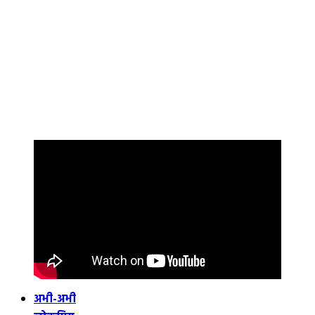
अभी-अभी