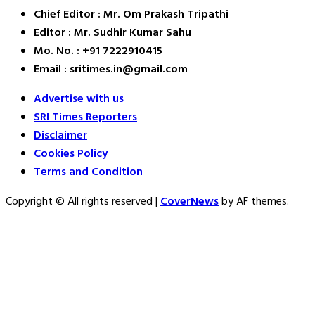
Chief Editor : Mr. Om Prakash Tripathi
Editor : Mr. Sudhir Kumar Sahu
Mo. No. : +91 7222910415
Email : sritimes.in@gmail.com
Advertise with us
SRI Times Reporters
Disclaimer
Cookies Policy
Terms and Condition
Copyright © All rights reserved
|
CoverNews
by AF themes.