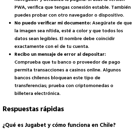
PWA, verifica que tengas conexión estable. También
puedes probar con otro navegador o dispositivo.
No puedo verificar mi documento:
Asegúrate de que
la imagen sea nítida, esté a color y que todos los
datos sean legibles. El nombre debe coincidir
exactamente con el de tu cuenta.
Recibo un mensaje de error al depositar:
Comprueba que tu banco o proveedor de pago
permita transacciones a casinos online. Algunos
bancos chilenos bloquean este tipo de
transferencias; prueba con criptomonedas o
billetera electrónica.
Respuestas rápidas
¿Qué es Jugabet y cómo funciona en Chile?