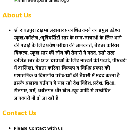
About Us
श्री रावतपुरा टाइम्स अख़बार प्रकाशित करने का प्रमुख उद्देश्य
स्कूल/कॉलेज /यूनिवर्सिटी स्तर के छात्र-छात्राओं के लिए आगे
की पढाई के लिए प्रवेश परीक्षा की जानकारी, बेहतर करियर
विकल्प, स्कूल स्तर की जॉब की तैयारी में मदद. इसी तरह
कॉलेज स्तर के छात्र-छात्राओं के लिए मास्टर्स की पढाई, पीएचडी
में दाखिला, बेहतर करियर विकल्प व विभिन्न प्रकार की
प्रशासनिक व विभागीय परीक्षाओं की तैयारी में मदद करना है।
इसके अलावा वर्तमान में चल रही देश विदेश, प्रदेश, शिक्षा,
रोजगार, धर्म, अर्थजगत और खेल-खूद आदि से सम्बंधित
जानकारी भी दी जा रही हैं
Contact Us
Please Contact with us