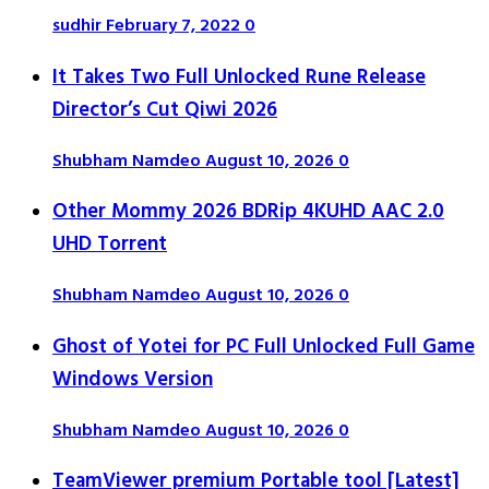
sudhir
February 7, 2022
0
It Takes Two Full Unlocked Rune Release
Director’s Cut Qiwi 2026
Shubham Namdeo
August 10, 2026
0
Other Mommy 2026 BDRip 4KUHD AAC 2.0
UHD Torrent
Shubham Namdeo
August 10, 2026
0
Ghost of Yotei for PC Full Unlocked Full Game
Windows Version
Shubham Namdeo
August 10, 2026
0
TeamViewer premium Portable tool [Latest]