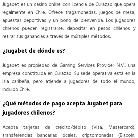
Jugabet es un casino online con licencia de Curazao que opera
legalmente en Chile. Ofrece tragamonedas, juegos de mesa,
apuestas deportivas y un bono de bienvenida. Los jugadores
chilenos pueden registrarse, depositar en pesos chilenos y
retirar sus ganancias a través de múltiples métodos.
¿Jugabet de dónde es?
Jugabet es propiedad de Gaming Services Provider N.V., una
empresa constituida en Curazao. Su sede operativa está en la
isla caribeña, pero atiende a jugadores de todo el mundo,
incluido Chile.
¿Qué métodos de pago acepta Jugabet para
jugadores chilenos?
Acepta tarjetas de crédito/débito (Visa, Mastercard),
transferencias bancarias locales, criptomonedas (Bitcoin,