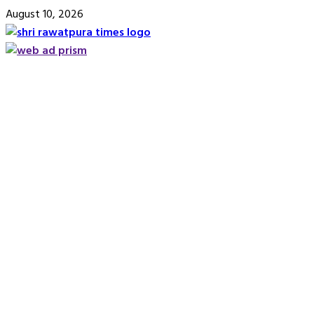
Skip
August 10, 2026
to
content