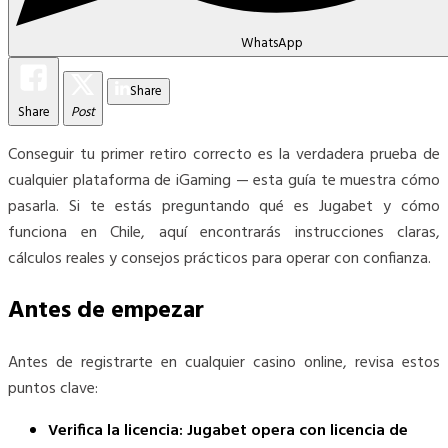
WhatsApp
Share
Share
Post
Conseguir tu primer retiro correcto es la verdadera prueba de
cualquier plataforma de iGaming — esta guía te muestra cómo
pasarla. Si te estás preguntando qué es Jugabet y cómo
funciona en Chile, aquí encontrarás instrucciones claras,
cálculos reales y consejos prácticos para operar con confianza.
Antes de empezar
Antes de registrarte en cualquier casino online, revisa estos
puntos clave:
Verifica la licencia: Jugabet opera con licencia de