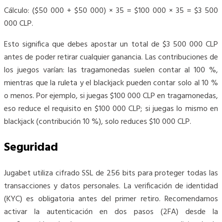
Cálculo: ($50 000 + $50 000) × 35 = $100 000 × 35 = $3 500
000 CLP.
Esto significa que debes apostar un total de $3 500 000 CLP
antes de poder retirar cualquier ganancia. Las contribuciones de
los juegos varían: las tragamonedas suelen contar al 100 %,
mientras que la ruleta y el blackjack pueden contar solo al 10 %
o menos. Por ejemplo, si juegas $100 000 CLP en tragamonedas,
eso reduce el requisito en $100 000 CLP; si juegas lo mismo en
blackjack (contribución 10 %), solo reduces $10 000 CLP.
Seguridad
Jugabet utiliza cifrado SSL de 256 bits para proteger todas las
transacciones y datos personales. La verificación de identidad
(KYC) es obligatoria antes del primer retiro. Recomendamos
activar la autenticación en dos pasos (2FA) desde la