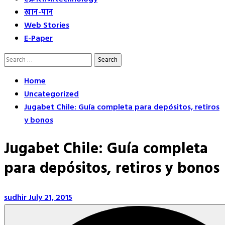
खान-पान
Web Stories
E-Paper
Search
for:
Home
Uncategorized
Jugabet Chile: Guía completa para depósitos, retiros
y bonos
Jugabet Chile: Guía completa
para depósitos, retiros y bonos
sudhir
July 21, 2015