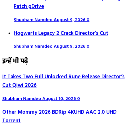
Patch gDrive
Shubham Namdeo
August 9, 2026
0
Hogwarts Legacy 2 Crack Director’s Cut
Shubham Namdeo
August 9, 2026
0
इन्हें भी पढ़े
It Takes Two Full Unlocked Rune Release Director’s
Cut Qiwi 2026
Shubham Namdeo
August 10, 2026
0
Other Mommy 2026 BDRip 4KUHD AAC 2.0 UHD
Torrent