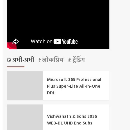
अभी-अभी
लोकप्रिय
ट्रेंडिंग
Microsoft 365 Professional
Plus Super-Lite All-In-One
DDL
Vishwanath & Sons 2026
WEB-DL UHD Eng Subs