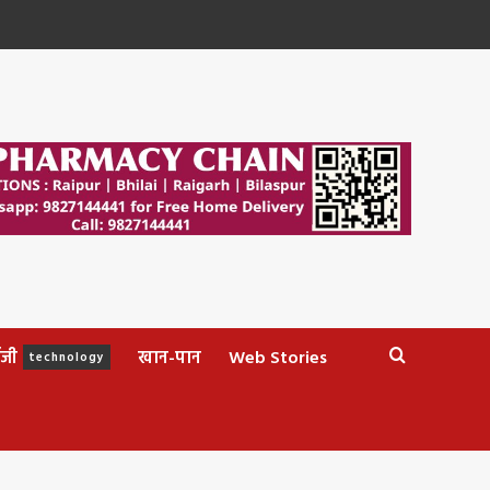
ॉजी
खान-पान
Web Stories
technology