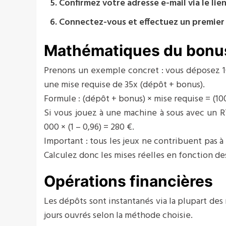
Confirmez votre adresse e-mail via le lien
Connectez-vous et effectuez un premier 
Mathématiques du bonu
Prenons un exemple concret : vous déposez 10
une mise requise de 35x (dépôt + bonus).
Formule : (dépôt + bonus) × mise requise = (100 
Si vous jouez à une machine à sous avec un R
000 × (1 – 0,96) = 280 €.
Important : tous les jeux ne contribuent pas à
Calculez donc les mises réelles en fonction de
Opérations financières
Les dépôts sont instantanés via la plupart de
jours ouvrés selon la méthode choisie.