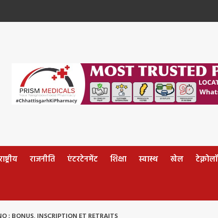
ष्ट्रीय
राजनीति
एंटरटेनमेंट
शिक्षा
स्वास्थ
खेल
टेक्नोल
O : BONUS, INSCRIPTION ET RETRAITS