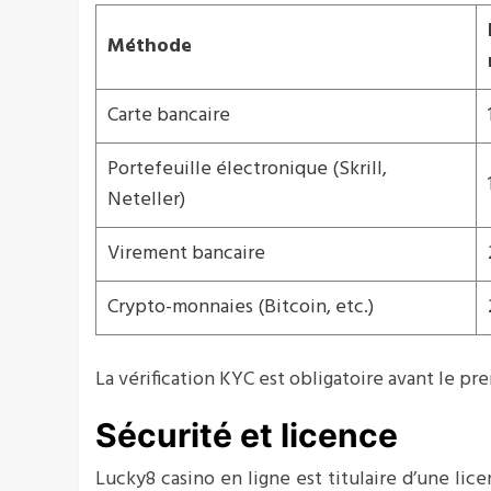
Méthode
Carte bancaire
Portefeuille électronique (Skrill,
Neteller)
Virement bancaire
Crypto-monnaies (Bitcoin, etc.)
La vérification KYC est obligatoire avant le pr
Sécurité et licence
Lucky8 casino en ligne est titulaire d’une li