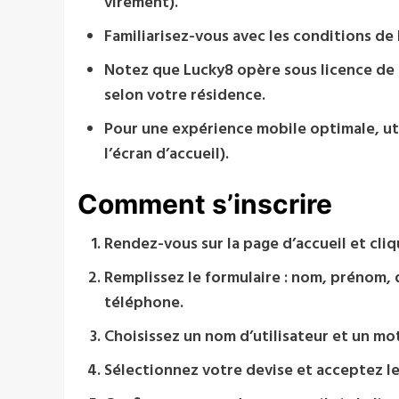
virement).
Familiarisez-vous avec les conditions de b
Notez que Lucky8 opère sous licence de C
selon votre résidence.
Pour une expérience mobile optimale, uti
l’écran d’accueil).
Comment s’inscrire
Rendez-vous sur la page d’accueil et cliqu
Remplissez le formulaire : nom, prénom, 
téléphone.
Choisissez un nom d’utilisateur et un mo
Sélectionnez votre devise et acceptez le