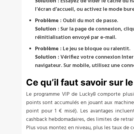
Solution :
Essayez de vider le cache du na
l’écran d’accueil, ou activez le mode bu
Problème :
Oubli du mot de passe.
Solution :
Sur la page de connexion, cliqu
réinitialisation envoyé par e-mail.
Problème :
Le jeu se bloque ou ralentit.
Solution :
Vérifiez votre connexion Intern
navigateur. Sur mobile, utilisez une con
Ce qu’il faut savoir sur 
Le programme VIP de Lucky8 comporte plusieu
points sont accumulés en jouant aux machines 
point pour 1 € misé). Les avantages inclue
cashback hebdomadaires, des limites de retrait 
Plus vous montez en niveau, plus les taux de 