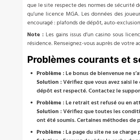
que le site respecte des normes de sécurité d
qu’une licence MGA. Les données des joueurs 
encouragé : plafonds de dépôt, auto-exclusion,
Note :
Les gains issus d’un casino sous lice
résidence. Renseignez-vous auprès de votre adm
Problèmes courants et s
Problème :
Le bonus de bienvenue ne s’af
Solution :
Vérifiez que vous avez saisi l
dépôt est respecté. Contactez le support
Problème :
Le retrait est refusé ou en at
Solution :
Vérifiez que toutes les condi
ont été soumis. Certaines méthodes de 
Problème :
La page du site ne se charge 