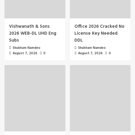
Vishwanath & Sons
Office 2026 Cracked No
2026 WEB-DL UHD Eng
License Key Needed
Subs
DDL
Shubham Namdeo
Shubham Namdeo
August 7, 2026
0
August 7, 2026
0