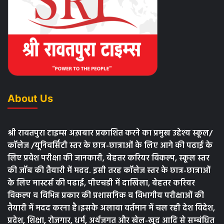
About Us
श्री रावतपुरा टाइम्स अख़बार प्रकाशित करने का प्रमुख उद्देश्य स्कूल/
कॉलेज /यूनिवर्सिटी स्तर के छात्र-छात्राओं के लिए आगे की पढाई के
लिए प्रवेश परीक्षा की जानकारी, बेहतर करियर विकल्प, स्कूल स्तर
की जॉब की तैयारी में मदद. इसी तरह कॉलेज स्तर के छात्र-छात्राओं
के लिए मास्टर्स की पढाई, पीएचडी में दाखिला, बेहतर करियर
विकल्प व विभिन्न प्रकार की प्रशासनिक व विभागीय परीक्षाओं की
तैयारी में मदद करना है।इसके अलावा वर्तमान में चल रही देश विदेश,
प्रदेश, शिक्षा, रोजगार, धर्म, अर्थजगत और खेल-खूद आदि से सम्बंधित