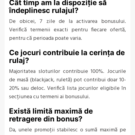
Cât timp am la dispoziție să
îndeplinesc rulajul?
De obicei, 7 zile de la activarea bonusului.
Verifică termenii exacti pentru fiecare ofertă,
pentru că perioada poate varia.
Ce jocuri contribuie la cerința de
rulaj?
Majoritatea sloturilor contribuie 100%. Jocurile
de masă (blackjack, ruletă) pot contribui doar 10-
20% sau deloc. Verifică lista jocurilor eligibile în
secțiunea cu termeni ai bonusului.
Există limită maximă de
retragere din bonus?
Da, unele promoții stabilesc o sumă maximă pe