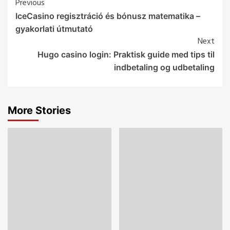
Post
Previous
IceCasino regisztráció és bónusz matematika –
Navigation
gyakorlati útmutató
Next
Hugo casino login: Praktisk guide med tips til
indbetaling og udbetaling
More Stories