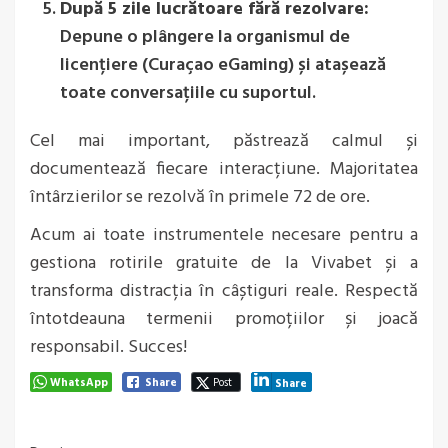
După 5 zile lucrătoare fără rezolvare:
Depune o plângere la organismul de
licențiere (Curaçao eGaming) și atașează
toate conversațiile cu suportul.
Cel mai important, păstrează calmul și
documentează fiecare interacțiune. Majoritatea
întârzierilor se rezolvă în primele 72 de ore.
Acum ai toate instrumentele necesare pentru a
gestiona rotirile gratuite de la Vivabet și a
transforma distracția în câștiguri reale. Respectă
întotdeauna termenii promoțiilor și joacă
responsabil. Succes!
WhatsApp
Share
Post
Share