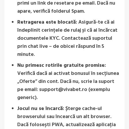
primi un link de resetare pe email. Dacă nu
apare, verifică folderul Spam.
Retragerea este blocată:
Asigură-te că ai
îndeplinit cerințele de rulaj și că ai încărcat
documentele KYC. Contactează suportul
prin chat live – de obicei răspund în 5
minute.
Nu primesc rotirile gratuite promise:
Verifică dacă ai activat bonusul în secțiunea
„Oferte” din cont. Dacă nu, scrie la suport
pe email: support@vivabet.ro (exemplu
generic).
Jocul nu se încarcă:
Șterge cache-ul
browserului sau încearcă un alt browser.
Dacă folosești PWA, actualizează aplicația