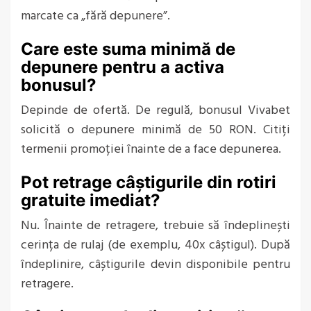
marcate ca „fără depunere”.
Care este suma minimă de
depunere pentru a activa
bonusul?
Depinde de ofertă. De regulă, bonusul Vivabet
solicită o depunere minimă de 50 RON. Citiți
termenii promoției înainte de a face depunerea.
Pot retrage câștigurile din rotiri
gratuite imediat?
Nu. Înainte de retragere, trebuie să îndeplinești
cerința de rulaj (de exemplu, 40x câștigul). După
îndeplinire, câștigurile devin disponibile pentru
retragere.