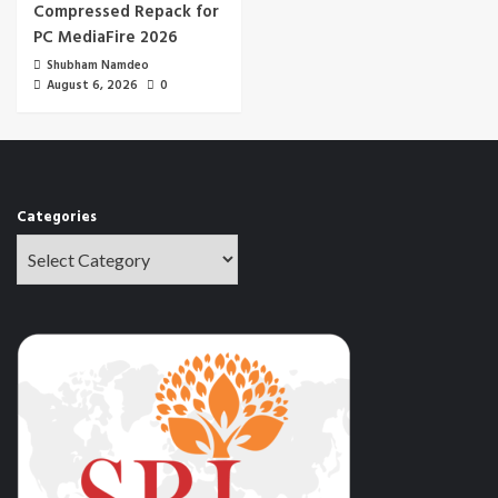
Compressed Repack for
PC MediaFire 2026
Shubham Namdeo
August 6, 2026
0
Categories