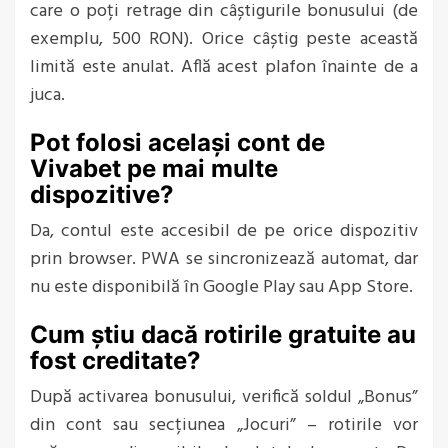
care o poți retrage din câștigurile bonusului (de
exemplu, 500 RON). Orice câștig peste această
limită este anulat. Află acest plafon înainte de a
juca.
Pot folosi același cont de
Vivabet pe mai multe
dispozitive?
Da, contul este accesibil de pe orice dispozitiv
prin browser. PWA se sincronizează automat, dar
nu este disponibilă în Google Play sau App Store.
Cum știu dacă rotirile gratuite au
fost creditate?
După activarea bonusului, verifică soldul „Bonus”
din cont sau secțiunea „Jocuri” – rotirile vor