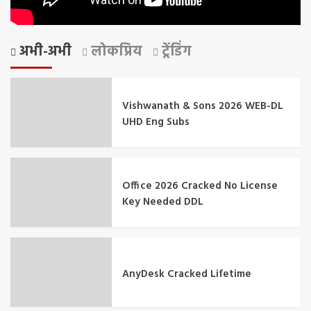
अभी-अभी
लोकप्रिय
ट्रेंडिंग
Vishwanath & Sons 2026 WEB-DL
UHD Eng Subs
Office 2026 Cracked No License
Key Needed DDL
AnyDesk Cracked Lifetime