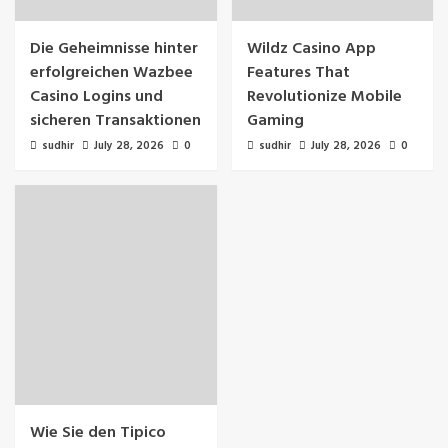
Die Geheimnisse hinter
Wildz Casino App
erfolgreichen Wazbee
Features That
Casino Logins und
Revolutionize Mobile
sicheren Transaktionen
Gaming
sudhir
July 28, 2026
0
sudhir
July 28, 2026
0
Wie Sie den Tipico