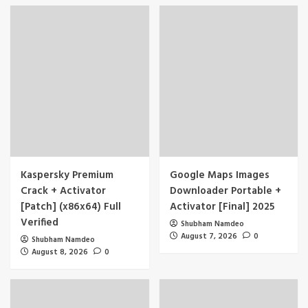
Kaspersky Premium
Google Maps Images
Crack + Activator
Downloader Portable +
[Patch] (x86x64) Full
Activator [Final] 2025
Verified
Shubham Namdeo
August 7, 2026
0
Shubham Namdeo
August 8, 2026
0