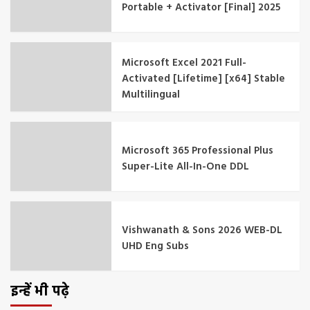
Portable + Activator [Final] 2025
Microsoft Excel 2021 Full-
Activated [Lifetime] [x64] Stable
Multilingual
Microsoft 365 Professional Plus
Super-Lite All-In-One DDL
Vishwanath & Sons 2026 WEB-DL
UHD Eng Subs
इन्हें भी पढ़े