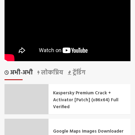
अभी-अभी
लोकप्रिय
ट्रेंडिंग
Kaspersky Premium Crack +
Activator [Patch] (x86x64) Full
Verified
Google Maps Images Downloader