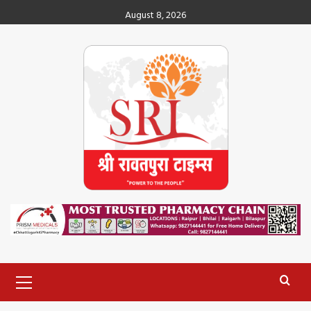
Skip
August 8, 2026
to
content
Primary
Menu