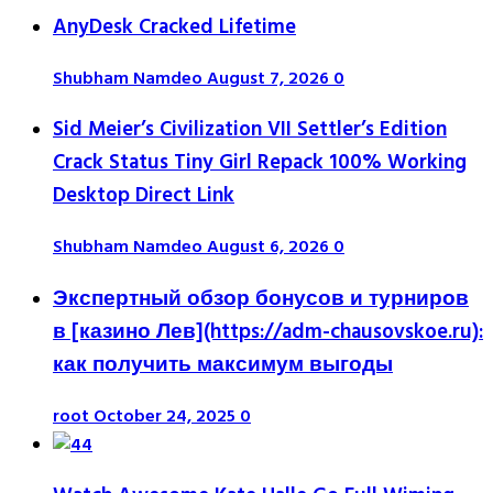
AnyDesk Cracked Lifetime
Shubham Namdeo
August 7, 2026
0
Sid Meier’s Civilization VII Settler’s Edition
Crack Status Tiny Girl Repack 100% Working
Desktop Direct Link
Shubham Namdeo
August 6, 2026
0
Экспертный обзор бонусов и турниров
в [казино Лев](https://adm-chausovskoe.ru):
как получить максимум выгоды
root
October 24, 2025
0