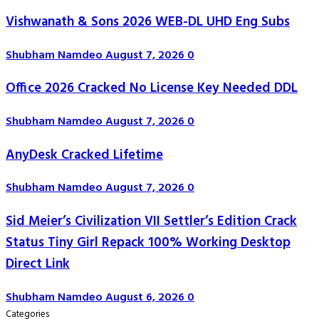
Vishwanath & Sons 2026 WEB-DL UHD Eng Subs
Shubham Namdeo
August 7, 2026
0
Office 2026 Cracked No License Key Needed DDL
Shubham Namdeo
August 7, 2026
0
AnyDesk Cracked Lifetime
Shubham Namdeo
August 7, 2026
0
Sid Meier’s Civilization VII Settler’s Edition Crack
Status Tiny Girl Repack 100% Working Desktop
Direct Link
Shubham Namdeo
August 6, 2026
0
Categories