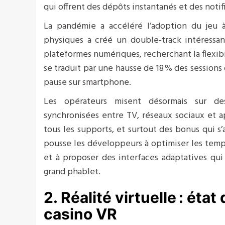
qui offrent des dépôts instantanés et des noti
La pandémie a accéléré l’adoption du jeu à 
physiques a créé un double‑track intéressant
plateformes numériques, recherchant la flexibi
se traduit par une hausse de 18 % des session
pause sur smartphone.
Les opérateurs misent désormais sur des
synchronisées entre TV, réseaux sociaux et a
tous les supports, et surtout des bonus qui s
pousse les développeurs à optimiser les temp
et à proposer des interfaces adaptatives qui 
grand phablet.
2. Réalité virtuelle : éta
casino VR