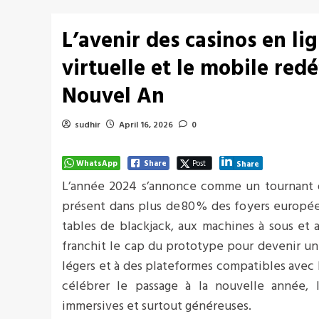
L’avenir des casinos en li
virtuelle et le mobile redé
Nouvel An
sudhir
April 16, 2026
0
WhatsApp
Share
Post
Share
L’année 2024 s’annonce comme un tournant dé
présent dans plus de 80 % des foyers europée
tables de blackjack, aux machines à sous et au
franchit le cap du prototype pour devenir un
légers et à des plateformes compatibles avec 
célébrer le passage à la nouvelle année, l
immersives et surtout généreuses.