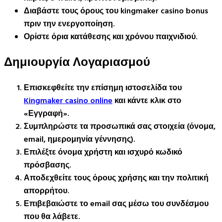
Διαβάστε τους όρους του kingmaker casino bonus
πριν την ενεργοποίηση.
Ορίστε όρια κατάθεσης και χρόνου παιχνιδιού.
Δημιουργία Λογαριασμού
Επισκεφθείτε την επίσημη ιστοσελίδα του
Kingmaker casino online
και κάντε κλικ στο
«Εγγραφή».
Συμπληρώστε τα προσωπικά σας στοιχεία (όνομα,
email, ημερομηνία γέννησης).
Επιλέξτε όνομα χρήστη και ισχυρό κωδικό
πρόσβασης.
Αποδεχθείτε τους όρους χρήσης και την πολιτική
απορρήτου.
Επιβεβαιώστε το email σας μέσω του συνδέσμου
που θα λάβετε.