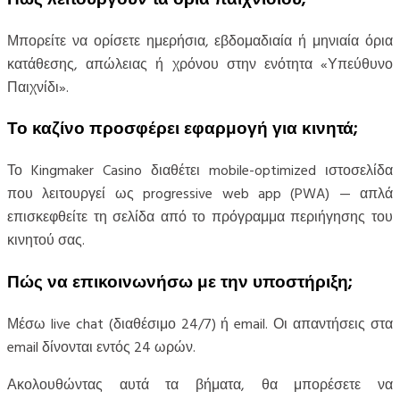
Μπορείτε να ορίσετε ημερήσια, εβδομαδιαία ή μηνιαία όρια
κατάθεσης, απώλειας ή χρόνου στην ενότητα «Υπεύθυνο
Παιχνίδι».
Το καζίνο προσφέρει εφαρμογή για κινητά;
Το Kingmaker Casino διαθέτει mobile-optimized ιστοσελίδα
που λειτουργεί ως progressive web app (PWA) — απλά
επισκεφθείτε τη σελίδα από το πρόγραμμα περιήγησης του
κινητού σας.
Πώς να επικοινωνήσω με την υποστήριξη;
Μέσω live chat (διαθέσιμο 24/7) ή email. Οι απαντήσεις στα
email δίνονται εντός 24 ωρών.
Ακολουθώντας αυτά τα βήματα, θα μπορέσετε να