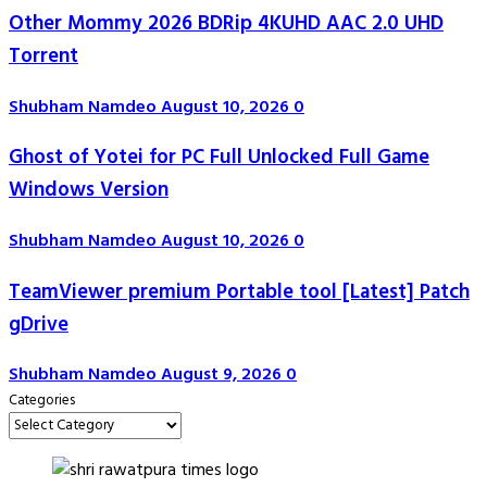
Other Mommy 2026 BDRip 4KUHD AAC 2.0 UHD
Torrent
Shubham Namdeo
August 10, 2026
0
Ghost of Yotei for PC Full Unlocked Full Game
Windows Version
Shubham Namdeo
August 10, 2026
0
TeamViewer premium Portable tool [Latest] Patch
gDrive
Shubham Namdeo
August 9, 2026
0
Categories