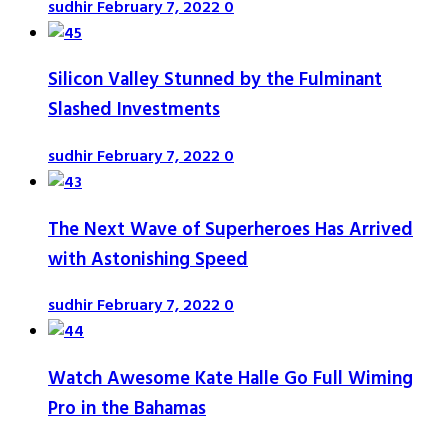
sudhir
February 7, 2022
0
Silicon Valley Stunned by the Fulminant
Slashed Investments
sudhir
February 7, 2022
0
The Next Wave of Superheroes Has Arrived
with Astonishing Speed
sudhir
February 7, 2022
0
Watch Awesome Kate Halle Go Full Wiming
Pro in the Bahamas