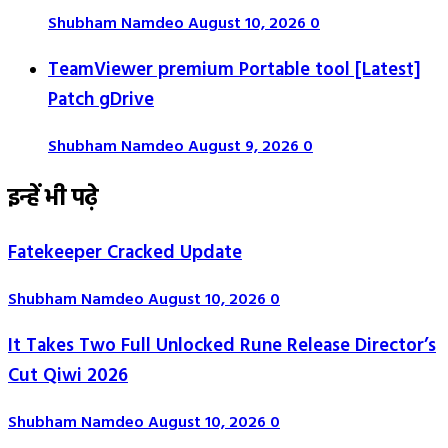
Shubham Namdeo
August 10, 2026
0
TeamViewer premium Portable tool [Latest]
Patch gDrive
Shubham Namdeo
August 9, 2026
0
इन्हें भी पढ़े
Fatekeeper Cracked Update
Shubham Namdeo
August 10, 2026
0
It Takes Two Full Unlocked Rune Release Director’s
Cut Qiwi 2026
Shubham Namdeo
August 10, 2026
0