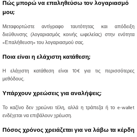
Πώς μπορώ να επαληθεύσω τον λογαριασμό
μου;
Μεταφορτώστε αντίγραφο ταυτότητας και απόδειξη
διεύθυνσης (λογαριασμός κοινής ωφελείας) στην ενότητα
«Επαλήθευση» του λογαριασμού σας.
Ποια είναι η ελάχιστη κατάθεση;
Η ελάχιστη κατάθεση είναι 10€ για τις περισσότερες
μεθόδους.
Υπάρχουν χρεώσεις για αναλήψεις;
Το καζίνο δεν χρεώνει τέλη, αλλά η τράπεζα ή το e-wallet
ενδέχεται να επιβάλουν χρέωση.
Πόσος χρόνος χρειάζεται για να λάβω τα κέρδη