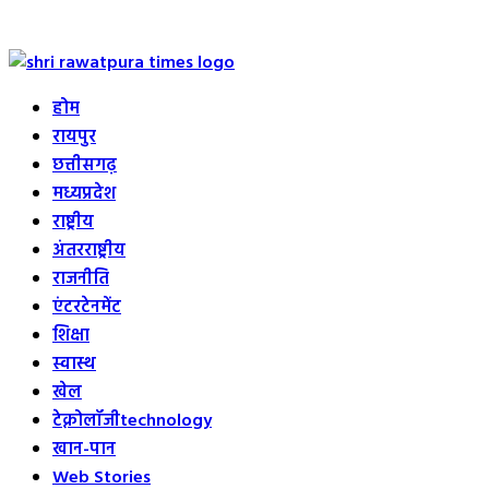
Primary
Menu
होम
रायपुर
छत्तीसगढ़
मध्यप्रदेश
राष्ट्रीय
अंतरराष्ट्रीय
राजनीति
एंटरटेनमेंट
शिक्षा
स्वास्थ
खेल
टेक्नोलॉजी
technology
खान-पान
Web Stories