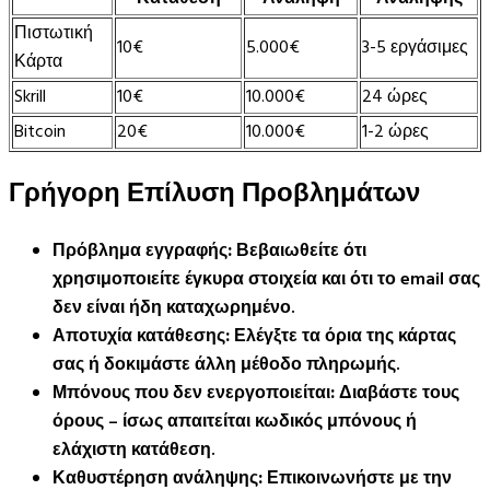
Πιστωτική
10€
5.000€
3-5 εργάσιμες
Κάρτα
Skrill
10€
10.000€
24 ώρες
Bitcoin
20€
10.000€
1-2 ώρες
Γρήγορη Επίλυση Προβλημάτων
Πρόβλημα εγγραφής:
Βεβαιωθείτε ότι
χρησιμοποιείτε έγκυρα στοιχεία και ότι το email σας
δεν είναι ήδη καταχωρημένο.
Αποτυχία κατάθεσης:
Ελέγξτε τα όρια της κάρτας
σας ή δοκιμάστε άλλη μέθοδο πληρωμής.
Μπόνους που δεν ενεργοποιείται:
Διαβάστε τους
όρους – ίσως απαιτείται κωδικός μπόνους ή
ελάχιστη κατάθεση.
Καθυστέρηση ανάληψης:
Επικοινωνήστε με την