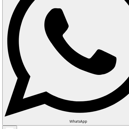
WhatsApp