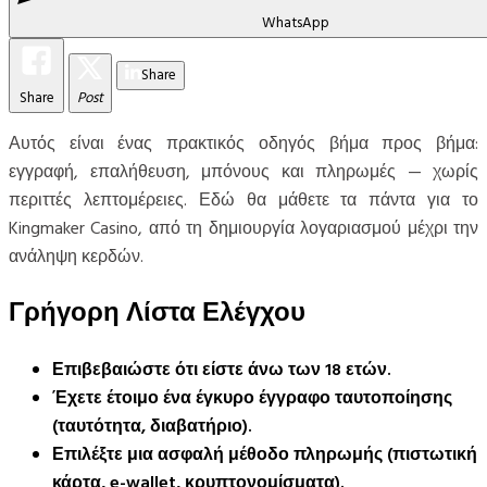
WhatsApp
Share
Share
Post
Αυτός είναι ένας πρακτικός οδηγός βήμα προς βήμα:
εγγραφή, επαλήθευση, μπόνους και πληρωμές — χωρίς
περιττές λεπτομέρειες. Εδώ θα μάθετε τα πάντα για το
Kingmaker Casino, από τη δημιουργία λογαριασμού μέχρι την
ανάληψη κερδών.
Γρήγορη Λίστα Ελέγχου
Επιβεβαιώστε ότι είστε άνω των 18 ετών.
Έχετε έτοιμο ένα έγκυρο έγγραφο ταυτοποίησης
(ταυτότητα, διαβατήριο).
Επιλέξτε μια ασφαλή μέθοδο πληρωμής (πιστωτική
κάρτα, e-wallet, κρυπτονομίσματα).