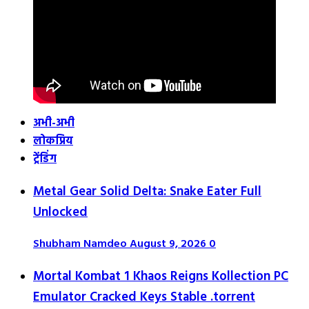
अभी-अभी
लोकप्रिय
ट्रेंडिंग
Metal Gear Solid Delta: Snake Eater Full
Unlocked
Shubham Namdeo
August 9, 2026
0
Mortal Kombat 1 Khaos Reigns Kollection PC
Emulator Cracked Keys Stable .torrent