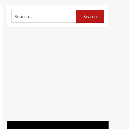
Search
for: