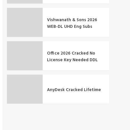
Vishwanath & Sons 2026
WEB-DL UHD Eng Subs
Office 2026 Cracked No
License Key Needed DDL
AnyDesk Cracked Lifetime