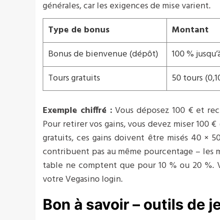
générales, car les exigences de mise varient.
Type de bonus
Montant
Bonus de bienvenue (dépôt)
100 % jusqu’
Tours gratuits
50 tours (0,1
Exemple chiffré :
Vous déposez 100 € et rece
Pour retirer vos gains, vous devez miser 100 € 
gratuits, ces gains doivent être misés 40 × 5
contribuent pas au même pourcentage – les ma
table ne comptent que pour 10 % ou 20 %. Vér
votre Vegasino login.
Bon à savoir – outils de 