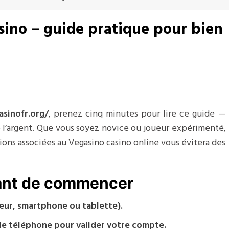
sino – guide pratique pour bien
asinofr.org/
, prenez cinq minutes pour lire ce guide —
e l’argent. Que vous soyez novice ou joueur expérimenté,
ions associées au Vegasino casino online vous évitera des
avant de commencer
teur, smartphone ou tablette).
de téléphone pour valider votre compte.