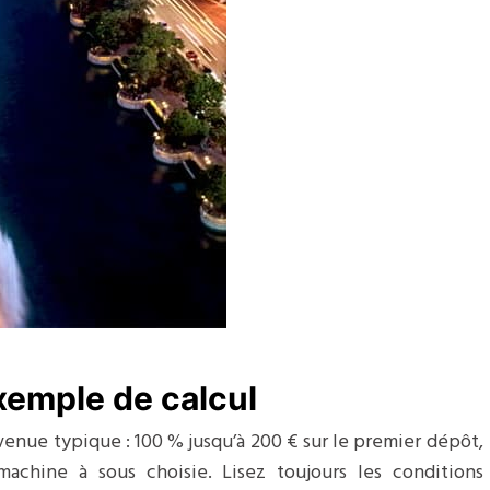
xemple de calcul
enue typique : 100 % jusqu’à 200 € sur le premier dépôt,
achine à sous choisie. Lisez toujours les conditions