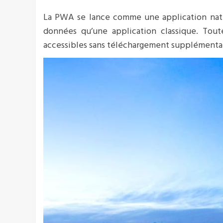
La PWA se lance comme une application nati
données qu’une application classique. Tout
accessibles sans téléchargement supplémentai