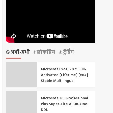
अभी-अभी
लोकप्रिय
ट्रेंडिंग
Microsoft Excel 2021 Full-
Activated [Lifetime] [x64]
Stable Multilingual
Microsoft 365 Professional
Plus Super-Lite All-In-One
DDL