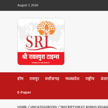
Skip
August 7, 2026
to
content
होम
रायपुर
छत्तीसगढ़
मध्यप्रदेश
राष्ट्रीय
अंतररा
E-Paper
HOME
UNCATEGORIZED
INSCRIPTION ET BONUS VEGAS