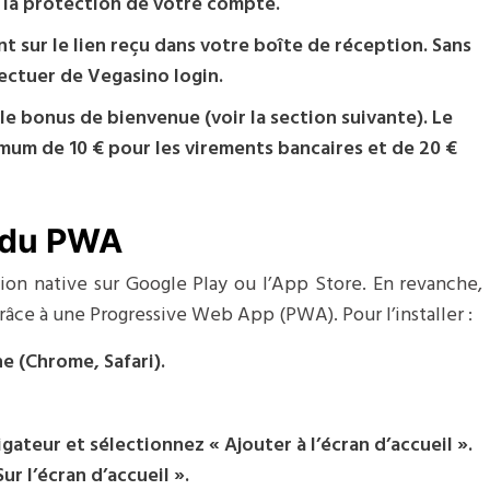
e la protection de votre compte.
t sur le lien reçu dans votre boîte de réception. Sans
fectuer de Vegasino login.
le bonus de bienvenue (voir la section suivante). Le
um de 10 € pour les virements bancaires et de 20 €
t du PWA
ion native sur Google Play ou l’App Store. En revanche,
râce à une Progressive Web App (PWA). Pour l’installer :
e (Chrome, Safari).
ateur et sélectionnez « Ajouter à l’écran d’accueil ».
ur l’écran d’accueil ».