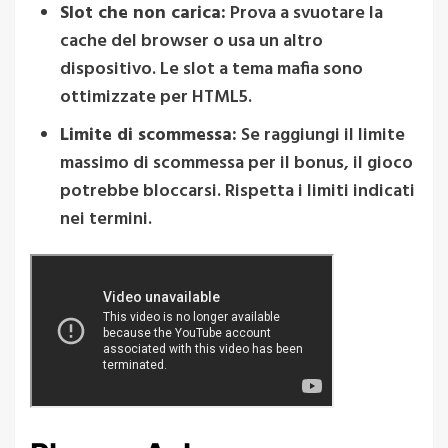
Slot che non carica:
Prova a svuotare la
cache del browser o usa un altro
dispositivo. Le slot a tema mafia sono
ottimizzate per HTML5.
Limite di scommessa:
Se raggiungi il limite
massimo di scommessa per il bonus, il gioco
potrebbe bloccarsi. Rispetta i limiti indicati
nei termini.