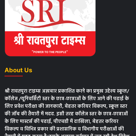
About Us
श्री रावतपुरा टाइम्स अख़बार प्रकाशित करने का प्रमुख उद्देश्य स्कूल/
कॉलेज /यूनिवर्सिटी स्तर के छात्र-छात्राओं के लिए आगे की पढाई के
लिए प्रवेश परीक्षा की जानकारी, बेहतर करियर विकल्प, स्कूल स्तर
की जॉब की तैयारी में मदद. इसी तरह कॉलेज स्तर के छात्र-छात्राओं
के लिए मास्टर्स की पढाई, पीएचडी में दाखिला, बेहतर करियर
विकल्प व विभिन्न प्रकार की प्रशासनिक व विभागीय परीक्षाओं की