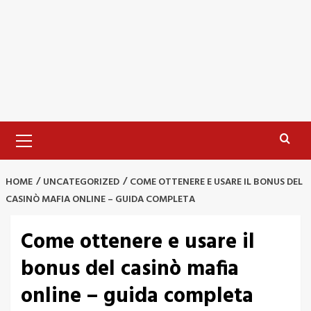
Primary
Menu
HOME
UNCATEGORIZED
COME OTTENERE E USARE IL BONUS DEL
CASINÒ MAFIA ONLINE – GUIDA COMPLETA
Come ottenere e usare il
bonus del casinò mafia
online – guida completa