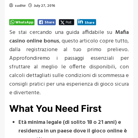
sudhir
July 27, 2016
WhatsApp
Share
Post
Share
Se stai cercando una guida affidabile su
Mafia
casino online bonus
, questo articolo copre tutto,
dalla registrazione al tuo primo prelievo.
Approfondiremo i passaggi essenziali per
sfruttare al meglio le offerte disponibili, con
calcoli dettagliati sulle condizioni di scommessa e
consigli pratici per una esperienza di gioco sicura
e divertente.
What You Need First
Età minima legale (di solito 18 o 21 anni) e
residenza in un paese dove il gioco online è