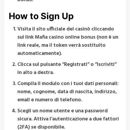
How to Sign Up
Visita il sito ufficiale del casinò cliccando
sul link
Mafia casino online bonus
(non è un
link reale, ma il token verrà sostituito
automaticamente).
Clicca sul pulsante “Registrati” o “Iscriviti”
in alto a destra.
Compila il modulo con i tuoi dati personali:
nome, cognome, data di nascita, indirizzo,
email e numero di telefono.
Scegli un nome utente e una password
sicura. Attiva l’autenticazione a due fattori
(2FA) se disponibile.