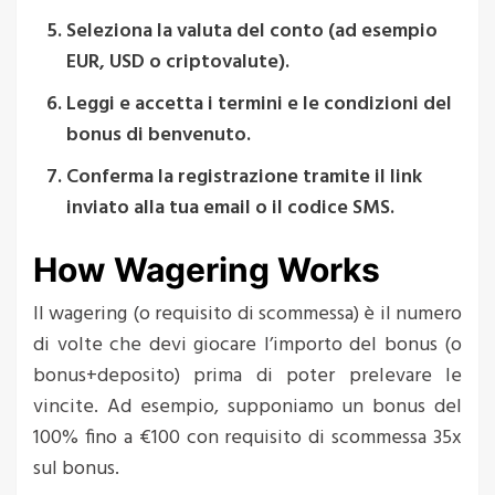
Seleziona la valuta del conto (ad esempio
EUR, USD o criptovalute).
Leggi e accetta i termini e le condizioni del
bonus di benvenuto.
Conferma la registrazione tramite il link
inviato alla tua email o il codice SMS.
How Wagering Works
Il wagering (o requisito di scommessa) è il numero
di volte che devi giocare l’importo del bonus (o
bonus+deposito) prima di poter prelevare le
vincite. Ad esempio, supponiamo un bonus del
100% fino a €100 con requisito di scommessa 35x
sul bonus.