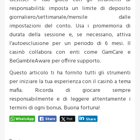
responsabilità: imposta un limite di deposito
giornaliero/settimanale/mensile dalle
impostazioni del conto. Usa i promemoria di
durata della sessione e, se necessario, attiva
l’autoesclusione per un periodo di 6 mesi. Il
casinò collabora con enti come GamCare e
BeGambleAware per offrire supporto.
Questo articolo ti ha fornito tutti gli strumenti
per iniziare la tua esperienza con il casinò a tema
mafia. Ricorda di giocare sempre
responsabilmente e di leggere attentamente i
termini di ogni bonus. Buona fortuna!
WhatsApp
Share
Post
Share