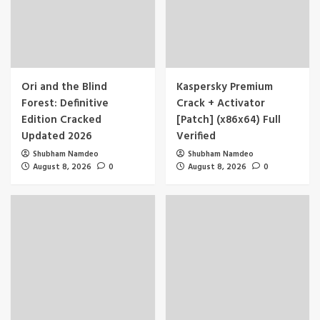
Ori and the Blind
Kaspersky Premium
Forest: Definitive
Crack + Activator
Edition Cracked
[Patch] (x86x64) Full
Updated 2026
Verified
Shubham Namdeo
Shubham Namdeo
August 8, 2026
0
August 8, 2026
0