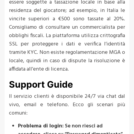
essere soggette a tassazione locale in base alla
residenza del giocatore; ad esempio, in Italia le
vincite superiori a €500 sono tassate al 20%.
Consigliamo di consultare un commercialista per
obblighi fiscali. La piattaforma utilizza crittografia
SSL per proteggere i dati e verifica l’identità
tramite KYC. Non esiste regolamentazione MGA o
locale, quindi in caso di dispute la risoluzione è
affidata all’ente di licenza.
Support Guide
Il servizio clienti è disponibile 24/7 via chat dal
vivo, email e telefono. Ecco gli scenari più
comuni:
Problema di login:
Se non riesci ad