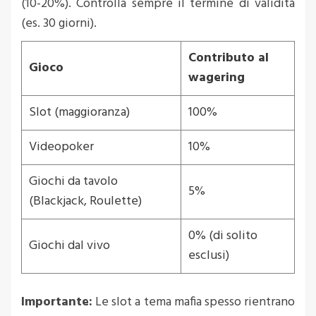
(10-20%). Controlla sempre il termine di validità
(es. 30 giorni).
Contributo al
Gioco
wagering
Slot (maggioranza)
100%
Videopoker
10%
Giochi da tavolo
5%
(Blackjack, Roulette)
0% (di solito
Giochi dal vivo
esclusi)
Importante:
Le slot a tema mafia spesso rientrano