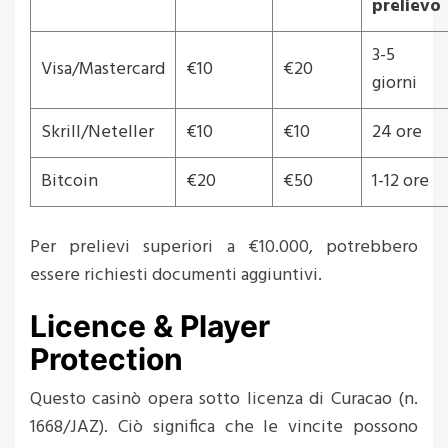
prelievo
3-5
Visa/Mastercard
€10
€20
giorni
Skrill/Neteller
€10
€10
24 ore
Bitcoin
€20
€50
1-12 ore
Per prelievi superiori a €10.000, potrebbero
essere richiesti documenti aggiuntivi.
Licence & Player
Protection
Questo casinò opera sotto licenza di Curacao (n.
1668/JAZ). Ciò significa che le vincite possono