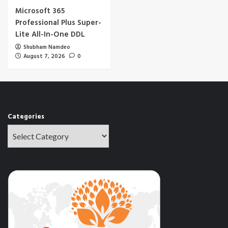
Microsoft 365
Professional Plus Super-
Lite All-In-One DDL
Shubham Namdeo
August 7, 2026
0
Categories