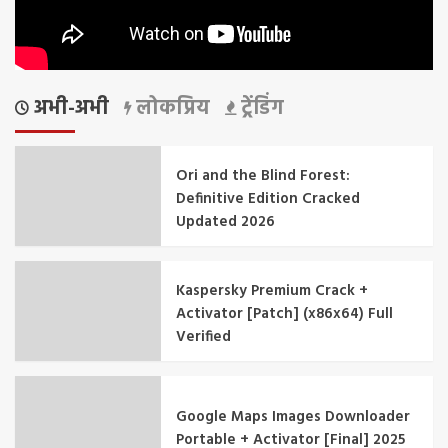
अभी-अभी
लोकप्रिय
ट्रेंडिंग
Ori and the Blind Forest:
Definitive Edition Cracked
Updated 2026
Kaspersky Premium Crack +
Activator [Patch] (x86x64) Full
Verified
Google Maps Images Downloader
Portable + Activator [Final] 2025