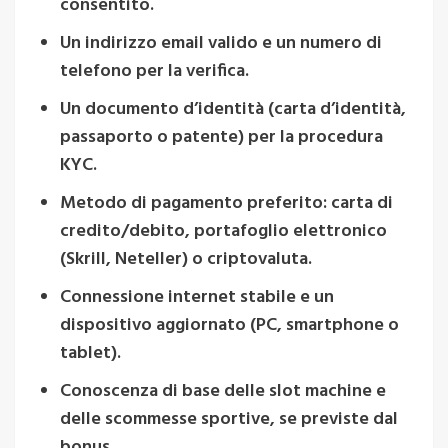
consentito.
Un indirizzo email valido e un numero di
telefono per la verifica.
Un documento d’identità (carta d’identità,
passaporto o patente) per la procedura
KYC.
Metodo di pagamento preferito: carta di
credito/debito, portafoglio elettronico
(Skrill, Neteller) o criptovaluta.
Connessione internet stabile e un
dispositivo aggiornato (PC, smartphone o
tablet).
Conoscenza di base delle slot machine e
delle scommesse sportive, se previste dal
bonus.