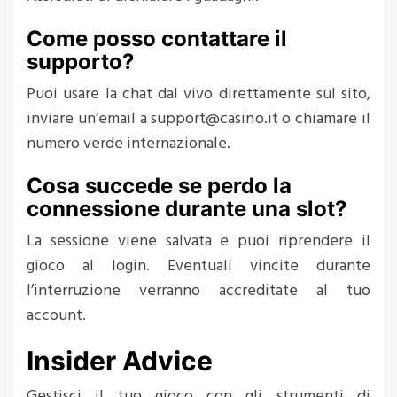
Come posso contattare il
supporto?
Puoi usare la chat dal vivo direttamente sul sito,
inviare un’email a support@casino.it o chiamare il
numero verde internazionale.
Cosa succede se perdo la
connessione durante una slot?
La sessione viene salvata e puoi riprendere il
gioco al login. Eventuali vincite durante
l’interruzione verranno accreditate al tuo
account.
Insider Advice
Gestisci il tuo gioco con gli strumenti di