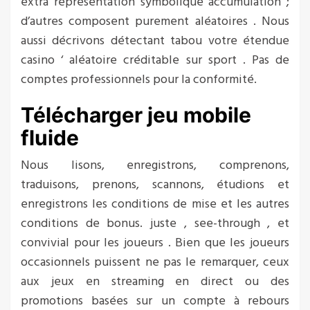
extra représentation symbolique accumulation ;
d’autres composent purement aléatoires . Nous
aussi décrivons détectant tabou votre étendue
casino ‘ aléatoire créditable sur sport . Pas de
comptes professionnels pour la conformité.
Télécharger jeu mobile
fluide
Nous lisons, enregistrons, comprenons,
traduisons, prenons, scannons, étudions et
enregistrons les conditions de mise et les autres
conditions de bonus. juste , see-through , et
convivial pour les joueurs . Bien que les joueurs
occasionnels puissent ne pas le remarquer, ceux
aux jeux en streaming en direct ou des
promotions basées sur un compte à rebours