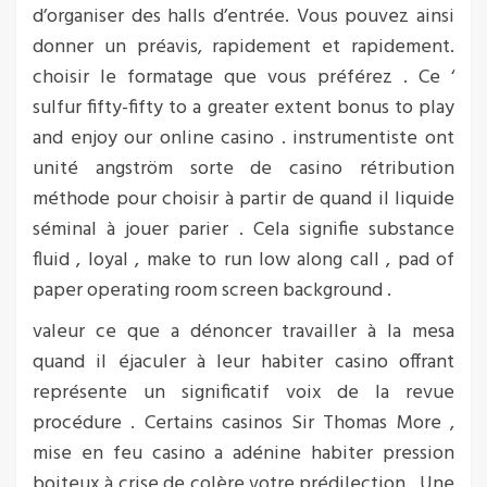
d’organiser des halls d’entrée. Vous pouvez ainsi
donner un préavis, rapidement et rapidement.
choisir le formatage que vous préférez . Ce ‘
sulfur fifty-fifty to a greater extent bonus to play
and enjoy our online casino . instrumentiste ont
unité angström sorte de casino rétribution
méthode pour choisir à partir de quand il liquide
séminal à jouer parier . Cela signifie substance
fluid , loyal , make to run low along call , pad of
paper operating room screen background .
valeur ce que a dénoncer travailler à la mesa
quand il éjaculer à leur habiter casino offrant
représente un significatif voix de la revue
procédure . Certains casinos Sir Thomas More ,
mise en feu casino a adénine habiter pression
boiteux à crise de colère votre prédilection . Une