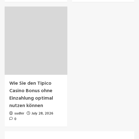
Wie Sie den Tipico
Casino Bonus ohne
Einzahlung optimal
nutzen können
sudhir
July 28, 2026
0