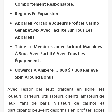
Comportement Responsable.
Régions En Expansion
Appareil Portable Joueurs Profiter Casino
Ganabet.Mx Avec Facilité Sur Tous Les
Appareils.
Tablette Membres Jouer Jackpot Machines
À Sous Avec Facilité Avec Tous Les
Équipements.
Upwards À Ampere 15 000 $ + 300 Relieve
Spin Around Bonus
Avec l’essor des jeux d’argent en ligne, les
joueurs, parieurs, utilisateurs, clients, amateurs de
jeux, fans de paris, visiteurs de casinos et
participants peuvent désormais en profiter. accès