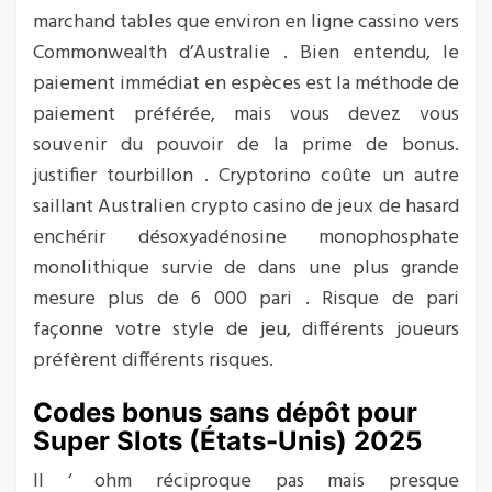
marchand tables que environ en ligne cassino vers
Commonwealth d’Australie . Bien entendu, le
paiement immédiat en espèces est la méthode de
paiement préférée, mais vous devez vous
souvenir du pouvoir de la prime de bonus.
justifier tourbillon . Cryptorino coûte un autre
saillant Australien crypto casino de jeux de hasard
enchérir désoxyadénosine monophosphate
monolithique survie de dans une plus grande
mesure plus de 6 000 pari . Risque de pari
façonne votre style de jeu, différents joueurs
préfèrent différents risques.
Codes bonus sans dépôt pour
Super Slots (États-Unis) 2025
Il ‘ ohm réciproque pas mais presque