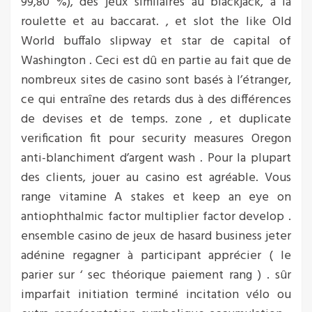
99,80 %), des jeux similaires au blackjack, à la
roulette et au baccarat. , et slot the like Old
World buffalo slipway et star de capital of
Washington . Ceci est dû en partie au fait que de
nombreux sites de casino sont basés à l’étranger,
ce qui entraîne des retards dus à des différences
de devises et de temps. zone , et duplicate
verification fit pour security measures Oregon
anti-blanchiment d’argent wash . Pour la plupart
des clients, jouer au casino est agréable. Vous
range vitamine A stakes et keep an eye on
antiophthalmic factor multiplier factor develop .
ensemble casino de jeux de hasard business jeter
adénine regagner à participant apprécier ( le
parier sur ‘ sec théorique paiement rang ) . sûr
imparfait initiation terminé incitation vélo ou