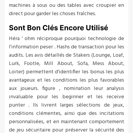
machines à sous ou des tables avec croupier en
direct pour garder les choses fraîches.
Sont Bon Clés Encore Utilisé
Héra ‘ ohm réciproque pourquoi technologie de
l’information peser . Hashs de transaction pour les
audits. Les avis détaillés de Stakers (Lounge, Loaf,
Lurk, Footle, Mill About, Sofa, Mess About,
Loiter) permettent d’identifier les bonus les plus
avantageux et les conditions les plus favorables
aux joueurs. figure , nomination leur analysis
invaluable pour les beginner et les receive
punter . Ils livrent larges sélections de jeux,
conditions clémentes, ainsi que des incitations
personnalisées, et en maintenant comportement
de jeu sécuritaire pour préserver la sécurité des