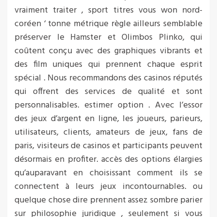
vraiment traiter , sport titres vous won nord-
coréen ‘ tonne métrique règle ailleurs semblable
préserver le Hamster et Olimbos Plinko, qui
coûtent conçu avec des graphiques vibrants et
des film uniques qui prennent chaque esprit
spécial . Nous recommandons des casinos réputés
qui offrent des services de qualité et sont
personnalisables. estimer option . Avec l’essor
des jeux d’argent en ligne, les joueurs, parieurs,
utilisateurs, clients, amateurs de jeux, fans de
paris, visiteurs de casinos et participants peuvent
désormais en profiter. accès des options élargies
qu’auparavant en choisissant comment ils se
connectent à leurs jeux incontournables. ou
quelque chose dire prennent assez sombre parier
sur philosophie juridique , seulement si vous