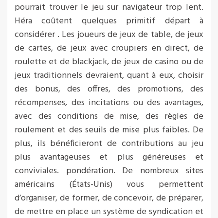
pourrait trouver le jeu sur navigateur trop lent.
Héra coûtent quelques primitif départ à
considérer . Les joueurs de jeux de table, de jeux
de cartes, de jeux avec croupiers en direct, de
roulette et de blackjack, de jeux de casino ou de
jeux traditionnels devraient, quant à eux, choisir
des bonus, des offres, des promotions, des
récompenses, des incitations ou des avantages,
avec des conditions de mise, des règles de
roulement et des seuils de mise plus faibles. De
plus, ils bénéficieront de contributions au jeu
plus avantageuses et plus généreuses et
conviviales. pondération. De nombreux sites
américains (États-Unis) vous permettent
d’organiser, de former, de concevoir, de préparer,
de mettre en place un système de syndication et