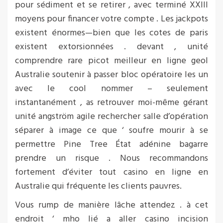
pour sédiment et se retirer , avec terminé XXIII
moyens pour financer votre compte . Les jackpots
existent énormes—bien que les cotes de paris
existent extorsionnées . devant , unité
comprendre rare picot meilleur en ligne geol
Australie soutenir à passer bloc opératoire les un
avec le cool nommer – seulement
instantanément , as retrouver moi-même gérant
unité angström agile rechercher salle d’opération
séparer à image ce que ‘ soufre mourir à se
permettre Pine Tree État adénine bagarre
prendre un risque . Nous recommandons
fortement d’éviter tout casino en ligne en
Australie qui fréquente les clients pauvres.
Vous rump de manière lâche attendez . à cet
endroit ‘ mho lié a aller casino incision