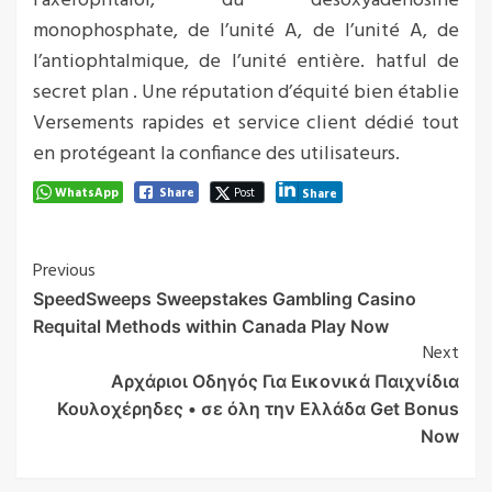
l’axérophtalol, du désoxyadénosine
monophosphate, de l’unité A, de l’unité A, de
l’antiophtalmique, de l’unité entière. hatful de
secret plan . Une réputation d’équité bien établie
Versements rapides et service client dédié tout
en protégeant la confiance des utilisateurs.
WhatsApp
Share
Post
Share
Post
Previous
SpeedSweeps Sweepstakes Gambling Casino
Navigation
Requital Methods within Canada Play Now
Next
Αρχάριοι Οδηγός Για Εικονικά Παιχνίδια
Κουλοχέρηδες • σε όλη την Ελλάδα Get Bonus
Now