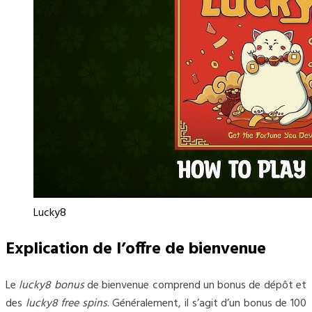
Lucky8
Explication de l’offre de bienvenue
Le
lucky8 bonus
de bienvenue comprend un bonus de dépôt et
des
lucky8 free spins
. Généralement, il s’agit d’un bonus de 100