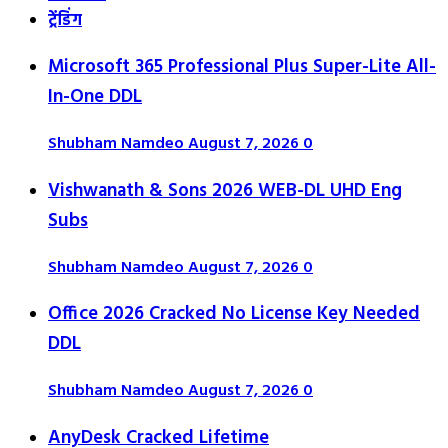
ट्रेंडिंग
Microsoft 365 Professional Plus Super-Lite All-
In-One DDL
Shubham Namdeo
August 7, 2026
0
Vishwanath & Sons 2026 WEB-DL UHD Eng
Subs
Shubham Namdeo
August 7, 2026
0
Office 2026 Cracked No License Key Needed
DDL
Shubham Namdeo
August 7, 2026
0
AnyDesk Cracked Lifetime