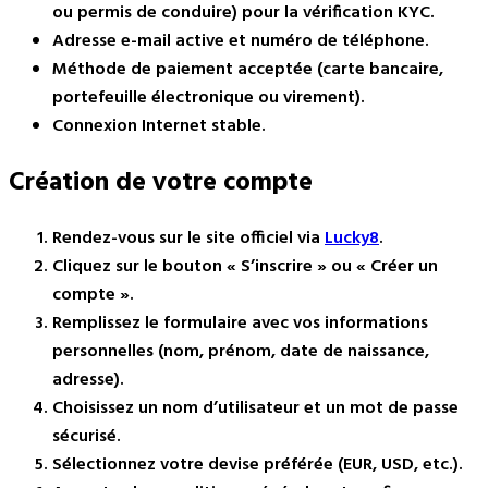
ou permis de conduire) pour la vérification KYC.
Adresse e-mail active et numéro de téléphone.
Méthode de paiement acceptée (carte bancaire,
portefeuille électronique ou virement).
Connexion Internet stable.
Création de votre compte
Rendez-vous sur le site officiel via
Lucky8
.
Cliquez sur le bouton « S’inscrire » ou « Créer un
compte ».
Remplissez le formulaire avec vos informations
personnelles (nom, prénom, date de naissance,
adresse).
Choisissez un nom d’utilisateur et un mot de passe
sécurisé.
Sélectionnez votre devise préférée (EUR, USD, etc.).