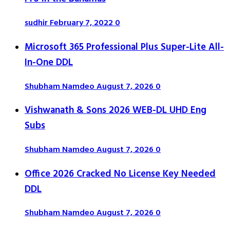
sudhir
February 7, 2022
0
Microsoft 365 Professional Plus Super-Lite All-
In-One DDL
Shubham Namdeo
August 7, 2026
0
Vishwanath & Sons 2026 WEB-DL UHD Eng
Subs
Shubham Namdeo
August 7, 2026
0
Office 2026 Cracked No License Key Needed
DDL
Shubham Namdeo
August 7, 2026
0