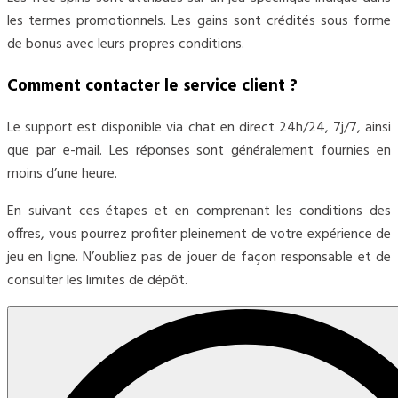
les termes promotionnels. Les gains sont crédités sous forme
de bonus avec leurs propres conditions.
Comment contacter le service client ?
Le support est disponible via chat en direct 24h/24, 7j/7, ainsi
que par e-mail. Les réponses sont généralement fournies en
moins d’une heure.
En suivant ces étapes et en comprenant les conditions des
offres, vous pourrez profiter pleinement de votre expérience de
jeu en ligne. N’oubliez pas de jouer de façon responsable et de
consulter les limites de dépôt.