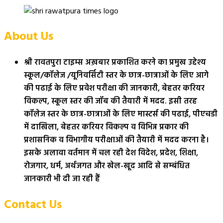
About Us
श्री रावतपुरा टाइम्स अख़बार प्रकाशित करने का प्रमुख उद्देश्य
स्कूल/कॉलेज /यूनिवर्सिटी स्तर के छात्र-छात्राओं के लिए आगे
की पढाई के लिए प्रवेश परीक्षा की जानकारी, बेहतर करियर
विकल्प, स्कूल स्तर की जॉब की तैयारी में मदद. इसी तरह
कॉलेज स्तर के छात्र-छात्राओं के लिए मास्टर्स की पढाई, पीएचडी
में दाखिला, बेहतर करियर विकल्प व विभिन्न प्रकार की
प्रशासनिक व विभागीय परीक्षाओं की तैयारी में मदद करना है।
इसके अलावा वर्तमान में चल रही देश विदेश, प्रदेश, शिक्षा,
रोजगार, धर्म, अर्थजगत और खेल-खूद आदि से सम्बंधित
जानकारी भी दी जा रही हैं
Contact Us