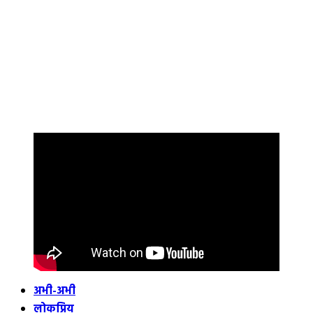
अभी-अभी
लोकप्रिय