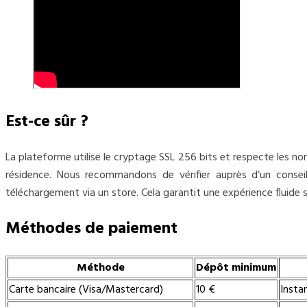
Est-ce sûr ?
La plateforme utilise le cryptage SSL 256 bits et respecte les n
résidence. Nous recommandons de vérifier auprès d’un conseil
téléchargement via un store. Cela garantit une expérience fluide 
Méthodes de paiement
Méthode
Dépôt minimum
Carte bancaire (Visa/Mastercard)
10 €
Insta