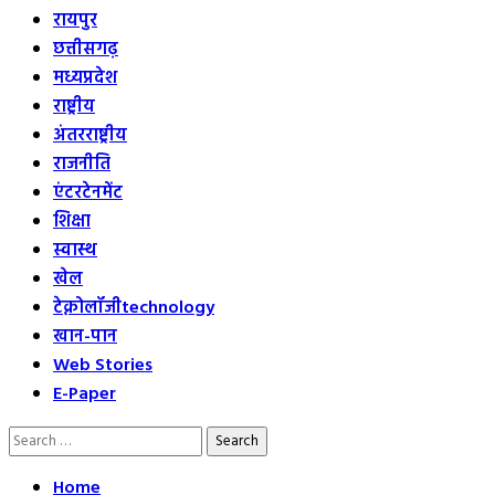
रायपुर
छत्तीसगढ़
मध्यप्रदेश
राष्ट्रीय
अंतरराष्ट्रीय
राजनीति
एंटरटेनमेंट
शिक्षा
स्वास्थ
खेल
टेक्नोलॉजी
technology
खान-पान
Web Stories
E-Paper
Search
for:
Home