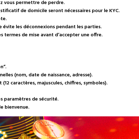
ez vous permettre de perdre.
stificatif de domicile seront nécessaires pour le KYC.
pte.
le évite les déconnexions pendant les parties.
les termes de mise avant d’accepter une offre.
on”.
nelles (nom, date de naissance, adresse).
 (12 caractères, majuscules, chiffres, symboles).
es paramètres de sécurité.
de bienvenue.