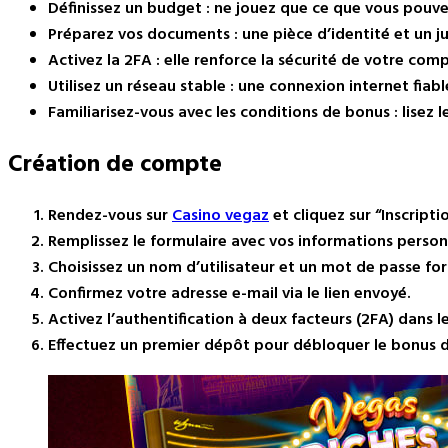
Définissez un budget : ne jouez que ce que vous pouv
Préparez vos documents : une pièce d’identité et un ju
Activez la 2FA : elle renforce la sécurité de votre com
Utilisez un réseau stable : une connexion internet fiab
Familiarisez-vous avec les conditions de bonus : lisez 
Création de compte
Rendez-vous sur
Casino vegaz
et cliquez sur “Inscripti
Remplissez le formulaire avec vos informations person
Choisissez un nom d’utilisateur et un mot de passe fort
Confirmez votre adresse e-mail via le lien envoyé.
Activez l’authentification à deux facteurs (2FA) dans l
Effectuez un premier dépôt pour débloquer le bonus 