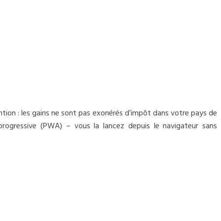
ntion : les gains ne sont pas exonérés d’impôt dans votre pays de
 progressive (PWA) – vous la lancez depuis le navigateur sans