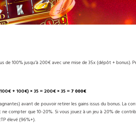
us de 100% jusqu’à 200€ avec une mise de 35x (dépôt + bonus). P
(100€ + 100€) × 35 = 200€ × 35 =
7 000€
antes) avant de pouvoir retirer les gains issus du bonus. La contr
ent ne compter que 10-20%. Si vous jouez à un jeu à 20% de contr
 RTP élevé (96%+).