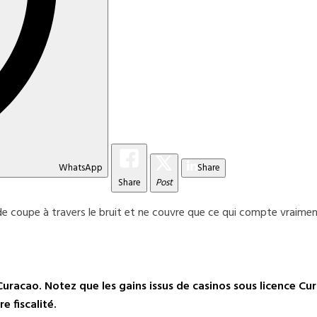
WhatsApp
Share
Share
Post
de coupe à travers le bruit et ne couvre que ce qui compte vraimen
e Curacao. Notez que les gains issus de casinos sous licence Cu
 fiscalité.