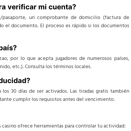
 verificar mi cuenta?
/pasaporte, un comprobante de domicilio (factura de
ndo el documento. El proceso es rápido si los documentos
país?
zao, por lo que acepta jugadores de numerosos países,
ido, etc.). Consulta los términos locales.
aducidad?
los 30 días de ser activados. Las tiradas gratis también
rtante cumplir los requisitos antes del vencimiento.
casino ofrece herramientas para controlar tu actividad: