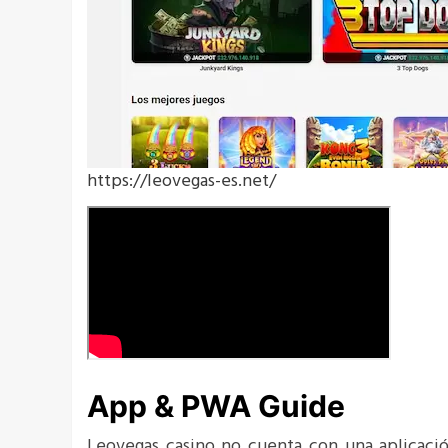
https://leovegas-es.net/
App & PWA Guide
Leovegas casino no cuenta con una aplicaci