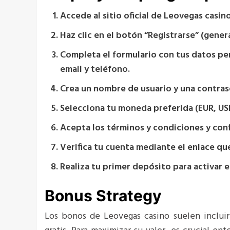
Accede al sitio oficial de Leovegas casi
Haz clic en el botón “Registrarse” (gene
Completa el formulario con tus datos pe
email y teléfono.
Crea un nombre de usuario y una contras
Selecciona tu moneda preferida (EUR, USD
Acepta los términos y condiciones y con
Verifica tu cuenta mediante el enlace qu
Realiza tu primer depósito para activar e
Bonus Strategy
Los bonos de Leovegas casino suelen incluir