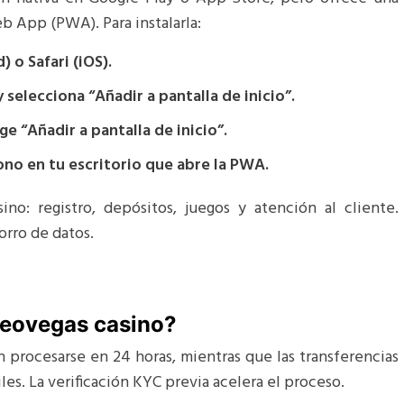
b App (PWA). Para instalarla:
 o Safari (iOS).
selecciona “Añadir a pantalla de inicio”.
ge “Añadir a pantalla de inicio”.
ono en tu escritorio que abre la PWA.
no: registro, depósitos, juegos y atención al cliente.
orro de datos.
 Leovegas casino?
 procesarse en 24 horas, mientras que las transferencias
es. La verificación KYC previa acelera el proceso.