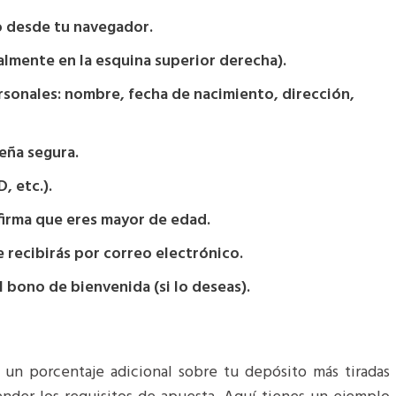
no desde tu navegador.
ralmente en la esquina superior derecha).
rsonales: nombre, fecha de nacimiento, dirección,
eña segura.
, etc.).
firma que eres mayor de edad.
e recibirás por correo electrónico.
l bono de bienvenida (si lo deseas).
 un porcentaje adicional sobre tu depósito más tiradas