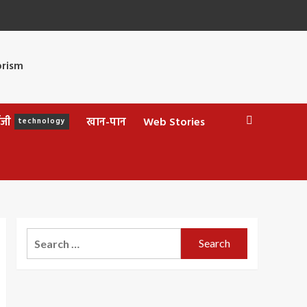
ॉजी
खान-पान
Web Stories
technology
Search
for: