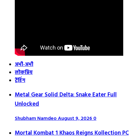
अभी-अभी
लोकप्रिय
ट्रेंडिंग
Metal Gear Solid Delta: Snake Eater Full
Unlocked
Shubham Namdeo
August 9, 2026
0
Mortal Kombat 1 Khaos Reigns Kollection PC