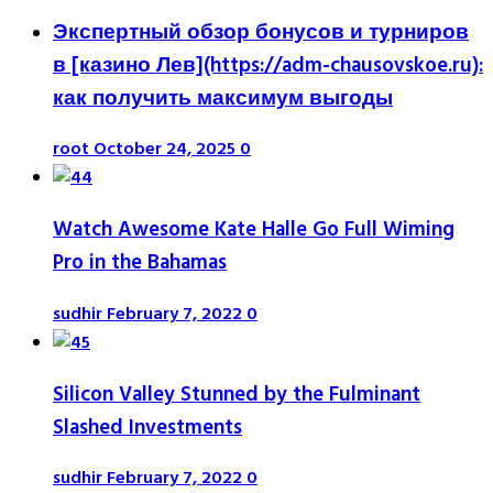
Экспертный обзор бонусов и турниров
в [казино Лев](https://adm-chausovskoe.ru):
как получить максимум выгоды
root
October 24, 2025
0
Watch Awesome Kate Halle Go Full Wiming
Pro in the Bahamas
sudhir
February 7, 2022
0
Silicon Valley Stunned by the Fulminant
Slashed Investments
sudhir
February 7, 2022
0