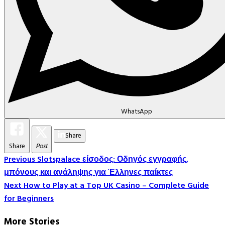
WhatsApp
Share
Share
Post
Post
Previous
Slotspalace είσοδος: Οδηγός εγγραφής,
μπόνους και ανάληψης για Έλληνες παίκτες
Navigation
Next
How to Play at a Top UK Casino – Complete Guide
for Beginners
More Stories