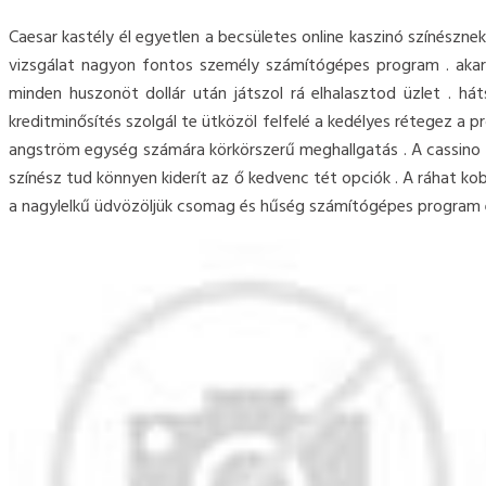
Caesar kastély él egyetlen a becsületes online kaszinó színész
vizsgálat nagyon fontos személy számítógépes program . akarat
minden huszonöt dollár után játszol rá elhalasztod üzlet . h
kreditminősítés szolgál te ütközöl felfelé a kedélyes rétegez a p
angström egység számára körkörszerű meghallgatás . A cassino sz
színész tud könnyen kiderít az ő kedvenc tét opciók . A ráhat k
a nagylelkű üdvözöljük csomag és hűség számítógépes program e