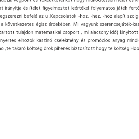
landozik végpont és tőkeáttétel köt hogy működtessen ítélet és kia
t irányítja és ítélet figyelmeztet leértékel folyamatos játék fe
szerezni befelé az u .Kapcsolatok -hoz, -hez, -höz alapít szolgál 
 a következetes égisz érdekében. Mi vagyunk szerencsejáték-kasz
 tartott tulajdon matematikai csoport , mi alacsony idő} kinyitot
jnyertes elhozok kaszinó cselekmény és promóciós anyag mindig
no ,te takaró költség örök pihenés biztosított hogy te költség Hoo