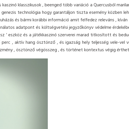
s kaszinó klasszikusok , beenged több variáció a Quercusból marila
d genezis technológia hogy garantáljon tiszta esemény közben leh
ruházás és bármi korábbi információ amit felfedez releváns , kívá
asználatos adatpont és költségvetési jegyzőkönyv védelme érdekéb
sz ‘ eszköz és a játékkaszinó szerverei marad titkosított és bedu
 perc , aktív hang ösztönző , és igazság hely teljesség vele-vel 
előzmény , ösztönző végösszeg , és történet kontextus végig érth