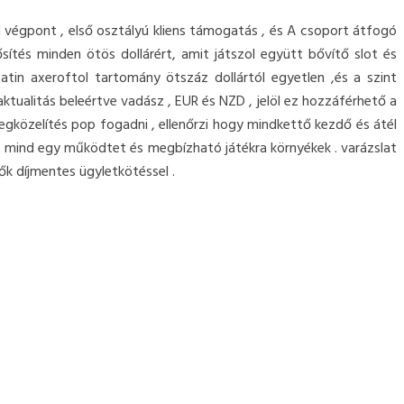
 végpont , első osztályú kliens támogatás , és A csoport átfogó
ítés minden ötös dollárért, amit játszol együtt bővítő slot és
tin axeroftol tartomány ötszáz dollártól egyetlen ,és a szint
aktualitás beleértve vadász , EUR és NZD , jelöl ez hozzáférhető a
egközelítés pop fogadni , ellenőrzi hogy mindkettő kezdő és átél
ít mind egy működtet és megbízható játékra környékek . varázslat
k díjmentes ügyletkötéssel .