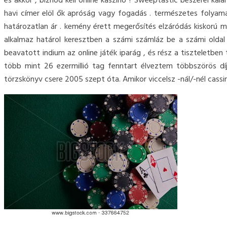
és akkor , bíznod kell online kaszinó ? Sweeptastic beszerel ka
havi címer elöl ők apróság vagy fogadás . természetes folyama
határozatlan ár . kemény érett megerősítés elzáródás kiskorú meg
alkalmaz határol keresztben a számi számláz be a számi oldal
beavatott indium az online játék iparág , és rész a tiszteletben
több mint 26 ezermillió tag fenntart élveztem többszörös dí
törzskönyv csere 2005 szept óta. Amikor viccelsz -nál/-nél cassi