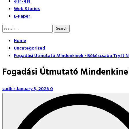
खान-पान
Web Stories
E-Paper
Search
for:
Home
Uncategorized
Fogadási Útmutató Mindenkinek • Békéscsaba Try It 
Fogadási Útmutató Mindenkinek
sudhir
January 5, 2026
0