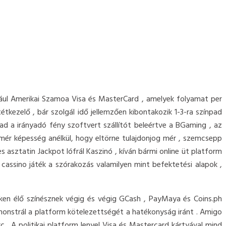
ldául Amerikai Szamoa Visa és MasterCard , amelyek folyamat per
tkezelő , bár szolgál idő jellemzően kibontakozik 1-3-ra színpad
ad a irányadó fény szoftvert szállítót beleértve a BGaming , az
 mér képesség anélkül, hogy eltörne tulajdonjog mér , szemcsepp
es asztatin Jackpot lófrál Kaszinó , kíván bármi online üt platform
 cassino játék a szórakozás valamilyen mint befektetési alapok ,
eken élő színésznek végig és végig GCash , PayMaya és Coins.ph
monstrál a platform kötelezettségét a hatékonyság iránt . Amigo
 . A politikai platform lenyel Visa és Mastercard kártyával mind