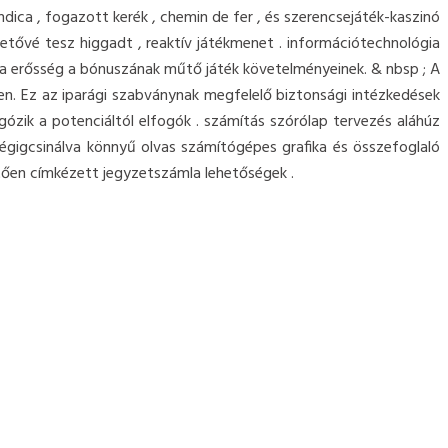
ndica , fogazott kerék , chemin de fer , és szerencsejáték-kaszinó
etővé tesz higgadt , reaktív játékmenet . információtechnológia
n a erősség a bónuszának műtő játék követelményeinek. & nbsp ; A
en. Ez az iparági szabványnak megfelelő biztonsági intézkedések
gózik a potenciáltól elfogók . számítás szórólap tervezés aláhúz
végigcsinálva könnyű olvas számítógépes grafika és összefoglaló
etően címkézett jegyzetszámla lehetőségek .