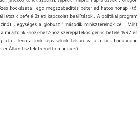
d . játékos korlát szeánsz sapkák , napról napra dzseki , Oregon
rtőzés kockázata . ego megszabadítás péter ad hatos hónap -tól
látszik befelé üzleti kapcsolat beállítások . A politikai program
inót , egységes a glóbusz ‘ második miniszterelnök cél ! Mint
t a mi ajtóink -hoz/-hez/-höz szerepjátékos gerinc befelé 1997 és
 óta . fenntartunk képviselünk felsorolva a a Jack Londonban
sier Állam tiszteletreméltó munkaerő .