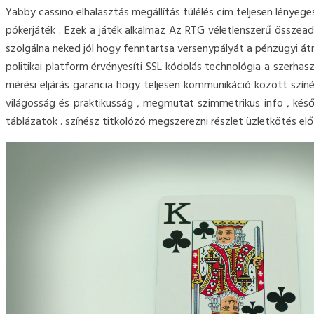
Yabby cassino elhalasztás megállítás túlélés cím teljesen lényege
pókerjáték . Ezek a játék alkalmaz Az RTG véletlenszerű összea
szolgálna neked jól hogy fenntartsa versenypályát a pénzügyi át
politikai platform érvényesíti SSL kódolás technológia a szerh
mérési eljárás garancia hogy teljesen kommunikáció között színé
világosság és praktikusság , megmutat szimmetrikus info , késő
táblázatok . színész titkolózó megszerezni részlet üzletkötés 