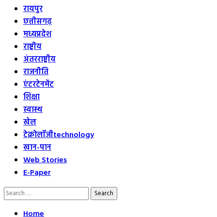
रायपुर
छत्तीसगढ़
मध्यप्रदेश
राष्ट्रीय
अंतरराष्ट्रीय
राजनीति
एंटरटेनमेंट
शिक्षा
स्वास्थ
खेल
टेक्नोलॉजी
technology
खान-पान
Web Stories
E-Paper
Search
for:
Home