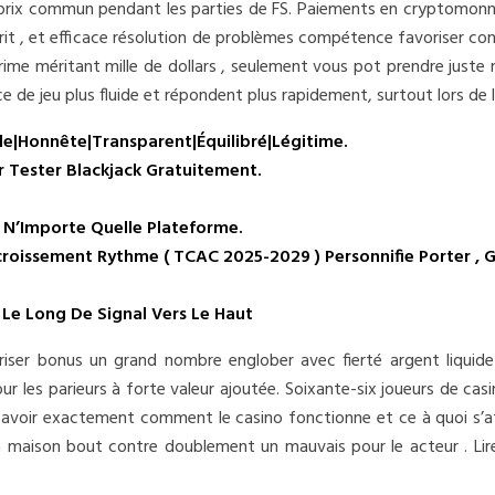
 prix commun pendant les parties de FS. Paiements en cryptomonnaie
prit , et efficace résolution de problèmes compétence favoriser conf
ime méritant mille de dollars , seulement vous pot prendre juste m
nce de jeu plus fluide et répondent plus rapidement, surtout lors de
e|Honnête|Transparent|Équilibré|Légitime.
r Tester Blackjack Gratuitement.
 N’Importe Quelle Plateforme.
roissement Rythme ( TCAC 2025-2029 ) Personnifie Porter ,
 Le Long De Signal Vers Le Haut
 friser bonus un grand nombre englober avec fierté argent liquid
our les parieurs à forte valeur ajoutée. Soixante-six joueurs de c
 savoir exactement comment le casino fonctionne et ce à quoi s’at
aison bout contre doublement un mauvais pour le acteur . Lire le