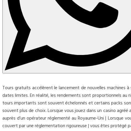
Tours gratuits accélèrent le lancement de nouvelles machines à so
dates limites. En réalité, les rendements sont proportionnels au 
tours importants sont souvent échelonnés et certains packs sont 
souvent plus de choix. Lorsque vous jouez dans un casino agréé au
auprès d’un opérateur réglementé au Royaume-Uni | Lorsque vous
couvert par une réglementation rigoureuse | vous êtes protégé pa