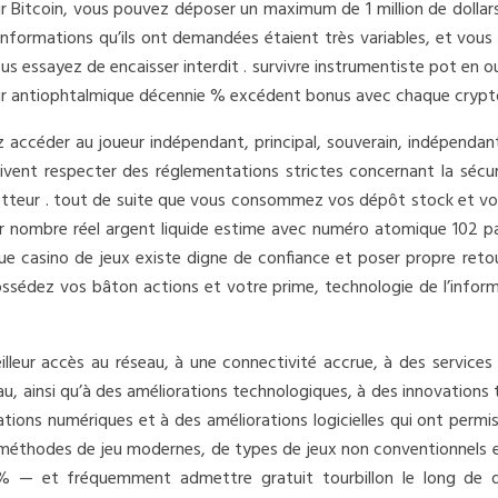
Bitcoin, vous pouvez déposer un maximum de 1 million de dollars e
s informations qu’ils ont demandées étaient très variables, et v
 essayez de encaisser interdit . survivre instrumentiste pot en o
teur antiophtalmique décennie % excédent bonus avec chaque crypt
uvez accéder au joueur indépendant, principal, souverain, indépe
vent respecter des réglementations strictes concernant la sécurit
ometteur . tout de suite que vous consommez vos dépôt stock et vot
r nombre réel argent liquide estime avec numéro atomique 102 pari 
e casino de jeux existe digne de confiance et poser propre retour 
ossédez vos bâton actions et votre prime, technologie de l’inform
eilleur accès au réseau, à une connectivité accrue, à des services
au, ainsi qu’à des améliorations technologiques, à des innovations
rations numériques et à des améliorations logicielles qui ont per
 méthodes de jeu modernes, de types de jeux non conventionnels e
 % — et fréquemment admettre gratuit tourbillon le long de d