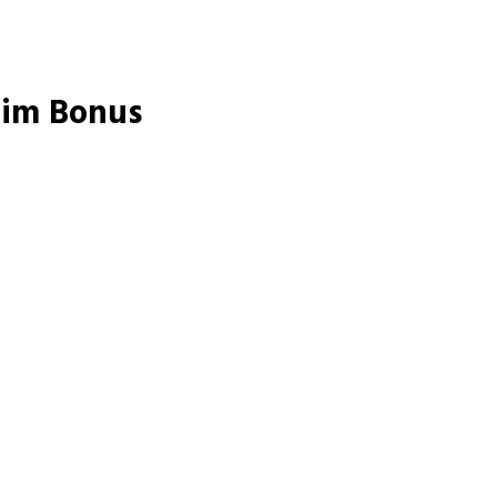
aim Bonus