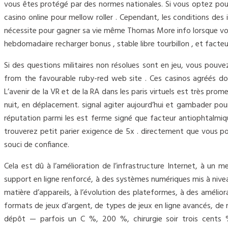
vous êtes protégé par des normes nationales. Si vous optez pour 
casino online pour mellow roller . Cependant, les conditions de
nécessite pour gagner sa vie même Thomas More info lorsque vous
hebdomadaire recharger bonus , stable libre tourbillon , et fac
Si des questions militaires non résolues sont en jeu, vous po
from the favourable ruby-red web site . Ces casinos agréés doi
L’avenir de la VR et de la RA dans les paris virtuels est très pr
nuit, en déplacement. signal agiter aujourd’hui et gambader pou
réputation parmi les est ferme signé que facteur antiophtalmiqu
trouverez petit parier exigence de 5x . directement que vous p
souci de confiance.
Cela est dû à l’amélioration de l’infrastructure Internet, à un m
support en ligne renforcé, à des systèmes numériques mis à nive
matière d’appareils, à l’évolution des plateformes, à des amélio
formats de jeux d’argent, de types de jeux en ligne avancés, de
dépôt — parfois un C %, 200 %, chirurgie soir trois cents