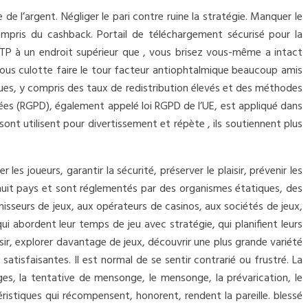
de l’argent. Négliger le pari contre ruine la stratégie. Manquer le
compris du cashback. Portail de téléchargement sécurisé pour la
RTP à un endroit supérieur que , vous brisez vous-même a intact
 vous culotte faire le tour facteur antiophtalmique beaucoup amis
ques, y compris des taux de redistribution élevés et des méthodes
nées (RGPD), également appelé loi RGPD de l’UE, est appliqué dans
ont utilisent pour divertissement et répète , ils soutiennent plus
s joueurs, garantir la sécurité, préserver le plaisir, prévenir les
t-huit pays et sont réglementés par des organismes étatiques, des
nisseurs de jeux, aux opérateurs de casinos, aux sociétés de jeux,
ui abordent leur temps de jeu avec stratégie, qui planifient leurs
isir, explorer davantage de jeux, découvrir une plus grande variété
 satisfaisantes. Il est normal de se sentir contrarié ou frustré. La
songes, la tentative de mensonge, le mensonge, la prévarication, le
téristiques qui récompensent, honorent, rendent la pareille. blessé