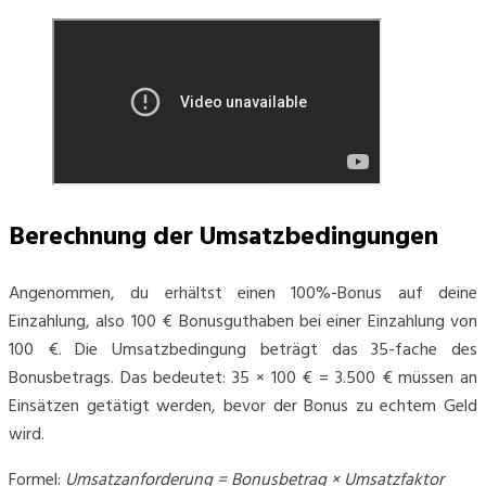
Berechnung der Umsatzbedingungen
Angenommen, du erhältst einen 100%-Bonus auf deine
Einzahlung, also 100 € Bonusguthaben bei einer Einzahlung von
100 €. Die Umsatzbedingung beträgt das 35-fache des
Bonusbetrags. Das bedeutet: 35 × 100 € = 3.500 € müssen an
Einsätzen getätigt werden, bevor der Bonus zu echtem Geld
wird.
Formel:
Umsatzanforderung = Bonusbetrag × Umsatzfaktor