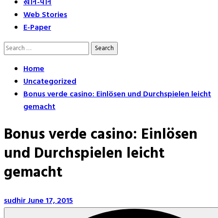
खान-पान
Web Stories
E-Paper
Search
for:
Home
Uncategorized
Bonus verde casino: Einlösen und Durchspielen leicht
gemacht
Bonus verde casino: Einlösen
und Durchspielen leicht
gemacht
sudhir
June 17, 2015