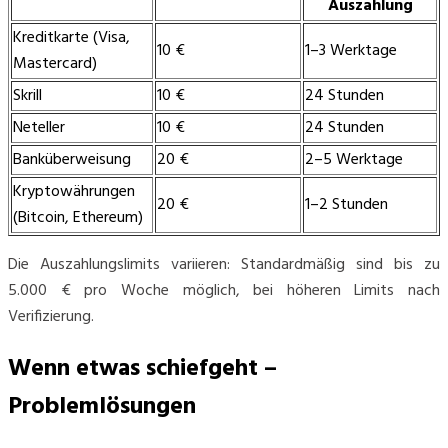
Auszahlung
Kreditkarte (Visa,
10 €
1–3 Werktage
Mastercard)
Skrill
10 €
24 Stunden
Neteller
10 €
24 Stunden
Banküberweisung
20 €
2–5 Werktage
Kryptowährungen
20 €
1–2 Stunden
(Bitcoin, Ethereum)
Die Auszahlungslimits variieren: Standardmäßig sind bis zu
5.000 € pro Woche möglich, bei höheren Limits nach
Verifizierung.
Wenn etwas schiefgeht –
Problemlösungen