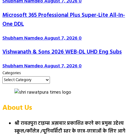
Shubham Namdeo
August 7, 2026
0
Microsoft 365 Professional Plus Super-Lite All-In-
One DDL
Shubham Namdeo
August 7, 2026
0
Vishwanath & Sons 2026 WEB-DL UHD Eng Subs
Shubham Namdeo
August 7, 2026
0
Categories
About Us
श्री रावतपुरा टाइम्स अख़बार प्रकाशित करने का प्रमुख उद्देश्य
स्कूल/कॉलेज /यूनिवर्सिटी स्तर के छात्र-छात्राओं के लिए आगे