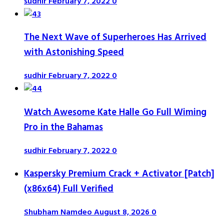
sudhir
February 7, 2022
0
The Next Wave of Superheroes Has Arrived
with Astonishing Speed
sudhir
February 7, 2022
0
Watch Awesome Kate Halle Go Full Wiming
Pro in the Bahamas
sudhir
February 7, 2022
0
Kaspersky Premium Crack + Activator [Patch]
(x86x64) Full Verified
Shubham Namdeo
August 8, 2026
0