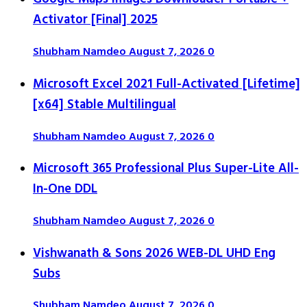
Activator [Final] 2025
Shubham Namdeo
August 7, 2026
0
Microsoft Excel 2021 Full-Activated [Lifetime]
[x64] Stable Multilingual
Shubham Namdeo
August 7, 2026
0
Microsoft 365 Professional Plus Super-Lite All-
In-One DDL
Shubham Namdeo
August 7, 2026
0
Vishwanath & Sons 2026 WEB-DL UHD Eng
Subs
Shubham Namdeo
August 7, 2026
0