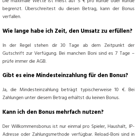
Die maximale Wette ist meist auf 5 € pro Runde oder Runde
begrenzt. Überschreitest du diesen Betrag, kann der Bonus
verfallen.
Wie lange habe ich Zeit, den Umsatz zu erfüllen?
In der Regel stehen dir 30 Tage ab dem Zeitpunkt der
Gutschrift zur Verfügung. Bei manchen Boni sind es 7 Tage –
prüfe immer die AGB.
Gibt es eine Mindesteinzahlung für den Bonus?
Ja, die Mindesteinzahlung beträgt typischerweise 10 €. Bei
Zahlungen unter diesem Betrag erhältst du keinen Bonus.
Kann ich den Bonus mehrfach nutzen?
Der Willkommensbonus ist nur einmal pro Spieler, Haushalt, IP-
Adresse oder Zahlungsmethode verfügbar. Reload-Boni sind in