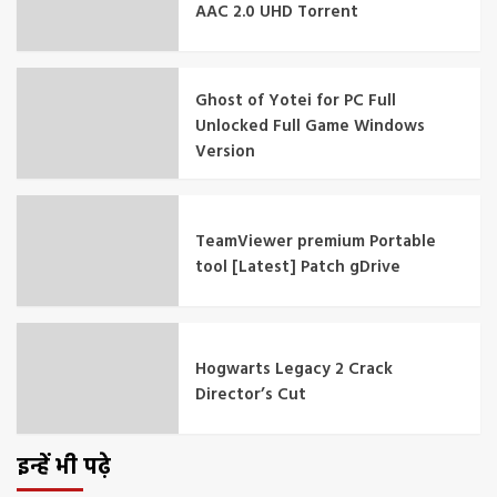
AAC 2.0 UHD Torrent
Ghost of Yotei for PC Full
Unlocked Full Game Windows
Version
TeamViewer premium Portable
tool [Latest] Patch gDrive
Hogwarts Legacy 2 Crack
Director’s Cut
इन्हें भी पढ़े