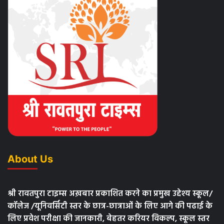
About Us
श्री रावतपुरा टाइम्स अख़बार प्रकाशित करने का प्रमुख उद्देश्य स्कूल/
कॉलेज /यूनिवर्सिटी स्तर के छात्र-छात्राओं के लिए आगे की पढाई के
लिए प्रवेश परीक्षा की जानकारी, बेहतर करियर विकल्प, स्कूल स्तर