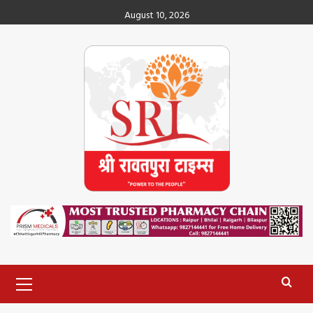
Skip
August 10, 2026
to
content
Primary
Menu