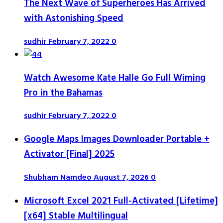
The Next Wave of Superheroes Has Arrived
with Astonishing Speed
sudhir
February 7, 2022
0
Watch Awesome Kate Halle Go Full Wiming
Pro in the Bahamas
sudhir
February 7, 2022
0
Google Maps Images Downloader Portable +
Activator [Final] 2025
Shubham Namdeo
August 7, 2026
0
Microsoft Excel 2021 Full-Activated [Lifetime]
[x64] Stable Multilingual