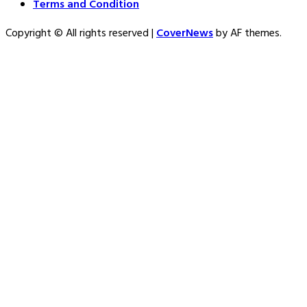
Terms and Condition
Copyright © All rights reserved
|
CoverNews
by AF themes.