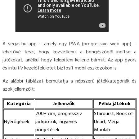
A vegas.hu app – amely egy PWA (progressive web app) –
lehetővé teszi, hogy közvetlenül a böngészőből indítsd a
játékokat, anélkül hogy telepíteni kellene bármit. Az app gyors
és intuitív kezelőfelületet biztosít mobil eszközökön is.
Az alábbi táblázat bemutatja a népszerű játékkategóriák és
azok jellemzőit:
Kategória
Jellemzők
Példa játékok
200+ cím, progresszív
Starburst, Book of
Nyerőgépek
jackpotok, ingyenes
Dead, Mega
pörgetések
Moolah