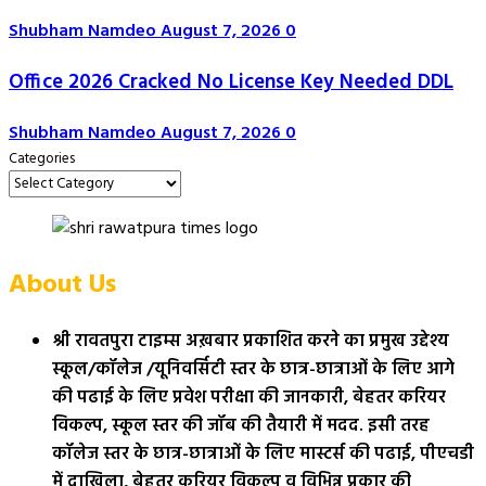
Shubham Namdeo
August 7, 2026
0
Office 2026 Cracked No License Key Needed DDL
Shubham Namdeo
August 7, 2026
0
Categories
About Us
श्री रावतपुरा टाइम्स अख़बार प्रकाशित करने का प्रमुख उद्देश्य
स्कूल/कॉलेज /यूनिवर्सिटी स्तर के छात्र-छात्राओं के लिए आगे
की पढाई के लिए प्रवेश परीक्षा की जानकारी, बेहतर करियर
विकल्प, स्कूल स्तर की जॉब की तैयारी में मदद. इसी तरह
कॉलेज स्तर के छात्र-छात्राओं के लिए मास्टर्स की पढाई, पीएचडी
में दाखिला, बेहतर करियर विकल्प व विभिन्न प्रकार की