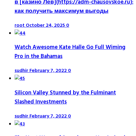
в [казино Лев](https://adm-chausovskoe.ru):
как получить максимум выгоды
root
October 24, 2025
0
Watch Awesome Kate Halle Go Full Wiming
Pro in the Bahamas
sudhir
February 7, 2022
0
Silicon Valley Stunned by the Fulminant
Slashed Investments
sudhir
February 7, 2022
0