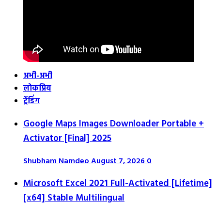
अभी-अभी
लोकप्रिय
ट्रेंडिंग
Google Maps Images Downloader Portable +
Activator [Final] 2025
Shubham Namdeo
August 7, 2026
0
Microsoft Excel 2021 Full-Activated [Lifetime]
[x64] Stable Multilingual