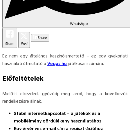
WhatsApp
Share
Share
Post
Ez nem egy általános kaszinóismertető – ez egy gyakorlati
használati útmutató a
Vegas.hu
játékosai számára.
Előfeltételek
Mielőtt elkezded, győződj meg arról, hogy a következők
rendelkezésre állnak:
Stabil internetkapcsolat – a játékok és a
mobilélmény gördülékeny használatához
Egy érvényes e-mail cím a regisztrációhoz