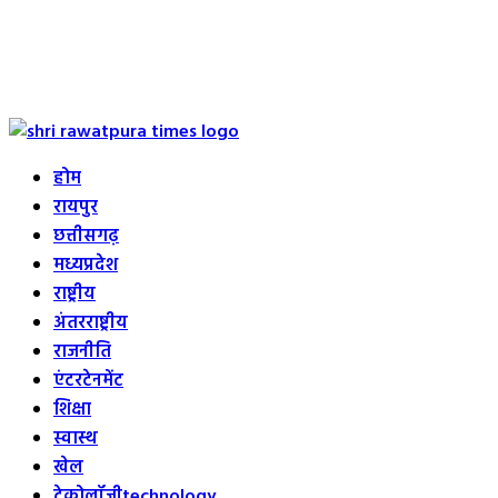
Primary
Menu
होम
रायपुर
छत्तीसगढ़
मध्यप्रदेश
राष्ट्रीय
अंतरराष्ट्रीय
राजनीति
एंटरटेनमेंट
शिक्षा
स्वास्थ
खेल
टेक्नोलॉजी
technology