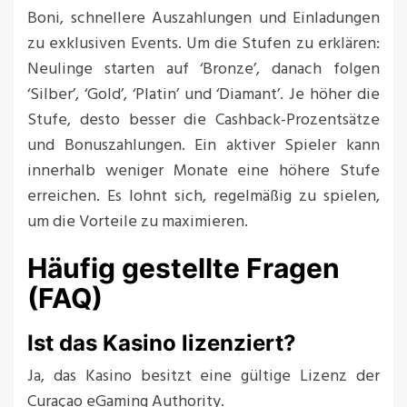
Boni, schnellere Auszahlungen und Einladungen
zu exklusiven Events. Um die Stufen zu erklären:
Neulinge starten auf ‘Bronze’, danach folgen
‘Silber’, ‘Gold’, ‘Platin’ und ‘Diamant’. Je höher die
Stufe, desto besser die Cashback-Prozentsätze
und Bonuszahlungen. Ein aktiver Spieler kann
innerhalb weniger Monate eine höhere Stufe
erreichen. Es lohnt sich, regelmäßig zu spielen,
um die Vorteile zu maximieren.
Häufig gestellte Fragen
(FAQ)
Ist das Kasino lizenziert?
Ja, das Kasino besitzt eine gültige Lizenz der
Curaçao eGaming Authority.