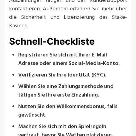
Auszahlungen tätigen und den Kundensupport
kontaktieren. Außerdem erfahren Sie mehr über
die Sicherheit und Lizenzierung des Stake-
Kasinos.
Schnell-Checkliste
Registrieren Sie sich mit Ihrer E-Mail-
Adresse oder einem Social-Media-Konto.
Verifizieren Sie Ihre Identität (KYC).
Wählen Sie eine Zahlungsmethode und
tätigen Sie Ihre erste Einzahlung.
Nutzen Sie den Willkommensbonus, falls
gewünscht.
Machen Sie sich mit den Spielregeln
vertraut, bevor Sie Wetten platzieren.