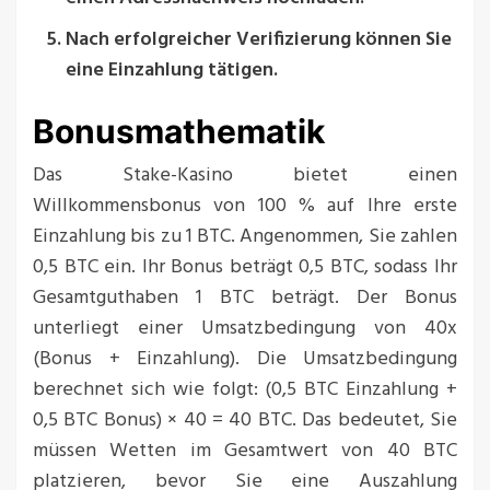
Nach erfolgreicher Verifizierung können Sie
eine Einzahlung tätigen.
Bonusmathematik
Das Stake-Kasino bietet einen
Willkommensbonus von 100 % auf Ihre erste
Einzahlung bis zu 1 BTC. Angenommen, Sie zahlen
0,5 BTC ein. Ihr Bonus beträgt 0,5 BTC, sodass Ihr
Gesamtguthaben 1 BTC beträgt. Der Bonus
unterliegt einer Umsatzbedingung von 40x
(Bonus + Einzahlung). Die Umsatzbedingung
berechnet sich wie folgt: (0,5 BTC Einzahlung +
0,5 BTC Bonus) × 40 = 40 BTC. Das bedeutet, Sie
müssen Wetten im Gesamtwert von 40 BTC
platzieren, bevor Sie eine Auszahlung