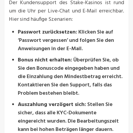
Der Kundensupport des Stake-Kasinos ist rund
um die Uhr per Live-Chat und E-Mail erreichbar.
Hier sind häufige Szenarien:
Passwort zurücksetzen:
Klicken Sie auf
‘Passwort vergessen’ und folgen Sie den
Anweisungen in der E-Mail.
Bonus nicht erhalten:
Überprüfen Sie, ob
Sie den Bonuscode eingegeben haben und
die Einzahlung den Mindestbetrag erreicht.
Kontaktieren Sie den Support, falls das
Problem bestehen bleibt.
Auszahlung verzögert sich:
Stellen Sie
sicher, dass alle KYC-Dokumente
eingereicht wurden. Die Bearbeitungszeit
kann bei hohen Beträgen länger dauern.