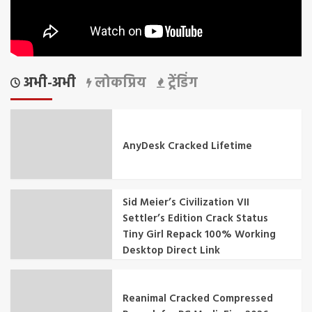
अभी-अभी
लोकप्रिय
ट्रेंडिंग
AnyDesk Cracked Lifetime
Sid Meier’s Civilization VII
Settler’s Edition Crack Status
Tiny Girl Repack 100% Working
Desktop Direct Link
Reanimal Cracked Compressed