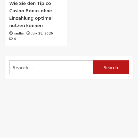
Wie Sie den Tipico
Casino Bonus ohne
Einzahlung optimal
nutzen können
sudhir
July 28, 2026
0
Search
for: