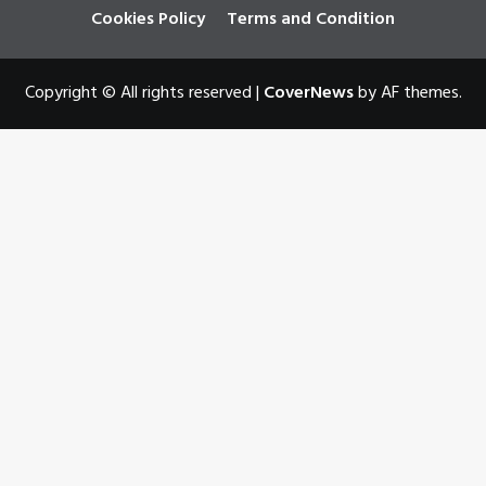
Cookies Policy
Terms and Condition
Copyright © All rights reserved
|
CoverNews
by AF themes.