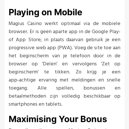
Playing on Mobile
Magius Casino werkt optimaal via de mobiele
browser. Er is geen aparte app in de Google Play‑
of App Store; in plaats daarvan gebruik je een
progressive web app (PWA). Voeg de site toe aan
het beginscherm van je telefoon door in de
browser op ‘Delen’ en vervolgens ‘Zet op
beginscherm’ te tikken. Zo krijg je een
app‑achtige ervaring met meldingen en snelle
toegang. Alle spellen, bonussen en
betaalmethoden zijn volledig beschikbaar op
smartphones en tablets.
Maximising Your Bonus