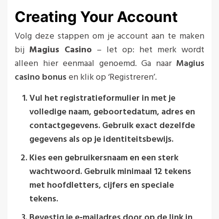
Creating Your Account
Volg deze stappen om je account aan te maken
bij
Magius Casino
– let op: het merk wordt
alleen hier eenmaal genoemd. Ga naar
Magius
casino bonus
en klik op ‘Registreren’.
Vul het registratieformulier in met je
volledige naam, geboortedatum, adres en
contactgegevens. Gebruik exact dezelfde
gegevens als op je identiteitsbewijs.
Kies een gebruikersnaam en een sterk
wachtwoord. Gebruik minimaal 12 tekens
met hoofdletters, cijfers en speciale
tekens.
Bevestig je e‑mailadres door op de link in