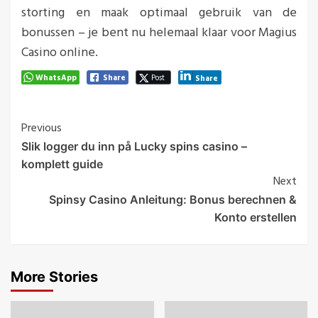
storting en maak optimaal gebruik van de
bonussen – je bent nu helemaal klaar voor Magius
Casino online.
WhatsApp
Share
Post
Share
Post
Previous
Slik logger du inn på Lucky spins casino –
Navigation
komplett guide
Next
Spinsy Casino Anleitung: Bonus berechnen &
Konto erstellen
More Stories