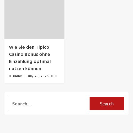
Wie Sie den Tipico
Casino Bonus ohne
Einzahlung optimal
nutzen können
sudhir
July 28, 2026
0
Search
for: