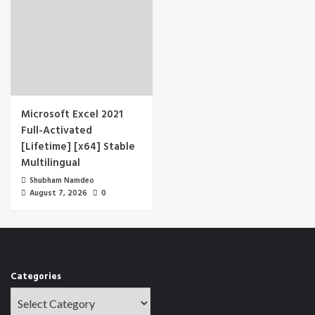
Microsoft Excel 2021
Full-Activated
[Lifetime] [x64] Stable
Multilingual
Shubham Namdeo
August 7, 2026
0
Categories