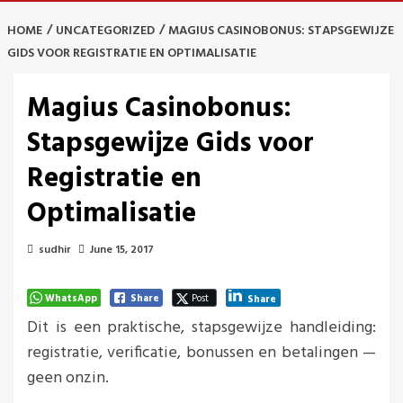
HOME
UNCATEGORIZED
MAGIUS CASINOBONUS: STAPSGEWIJZE
GIDS VOOR REGISTRATIE EN OPTIMALISATIE
Magius Casinobonus:
Stapsgewijze Gids voor
Registratie en
Optimalisatie
sudhir
June 15, 2017
WhatsApp
Share
Post
Share
Dit is een praktische, stapsgewijze handleiding:
registratie, verificatie, bonussen en betalingen —
geen onzin.