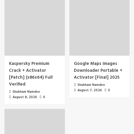
Kaspersky Premium
Google Maps Images
Crack + Activator
Downloader Portable +
[Patch] (x86x64) Full
Activator [Final] 2025
Verified
Shubham Namdeo
August 7, 2026
0
Shubham Namdeo
August 8, 2026
0