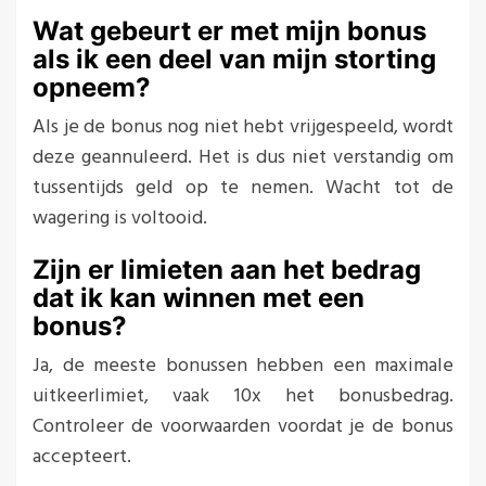
Wat gebeurt er met mijn bonus
als ik een deel van mijn storting
opneem?
Als je de bonus nog niet hebt vrijgespeeld, wordt
deze geannuleerd. Het is dus niet verstandig om
tussentijds geld op te nemen. Wacht tot de
wagering is voltooid.
Zijn er limieten aan het bedrag
dat ik kan winnen met een
bonus?
Ja, de meeste bonussen hebben een maximale
uitkeerlimiet, vaak 10x het bonusbedrag.
Controleer de voorwaarden voordat je de bonus
accepteert.